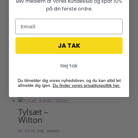
Bliv medlem af vores kundeklub og spar 10%
Rullepind –
på din første ordre.
Wilton
kr.
69.95
inkl. moms
JA TAK
Rullepind 50
Nej tak
cm – Wilton
kr.
199.95
inkl. moms
Du tilmelder dig vores nyhedsbrev, og du kan altid let
afmelde dig igen.
Du finder vores privatlivspolitik her.
Tylsæt –
Wilton
kr.
69.95
inkl. moms