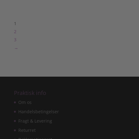
1
2
3
→
Praktisk info
Om os
Handelsbetingelser
Fragt & Levering
Returret