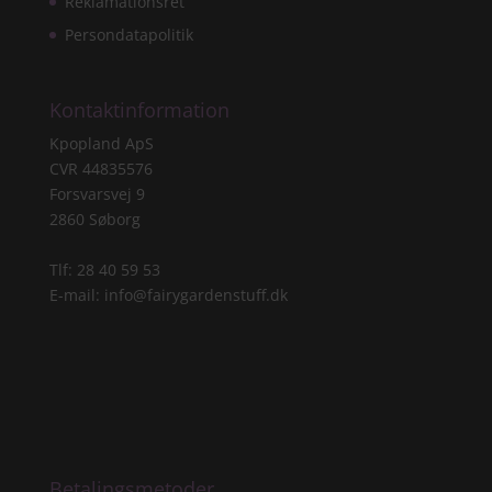
Reklamationsret
Persondatapolitik
Kontaktinformation
Kpopland ApS
CVR 44835576
Forsvarsvej 9
2860 Søborg
Tlf: 28 40 59 53
E-mail:
info@fairygardenstuff.dk
Betalingsmetoder