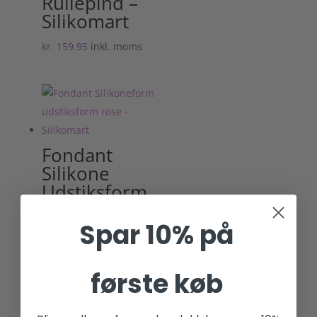
Rullepind –
Silikomart
kr.
159.95
inkl. moms
Fondant
Silikone
Udstiksform
– Rose –
Silikomart
Spar 10% på
kr.
119.95
inkl. moms
første køb