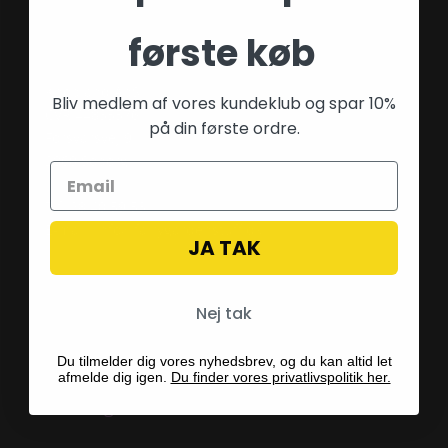
første køb
Kontaktinformation
Kpopland ApS
Bliv medlem af vores kundeklub og spar 10%
CVR 44835576
på din første ordre.
Forsvarsvej 9
2860 Søborg
Tlf: 28 40 59 53
E-mail:
info@fairygardenstuff.dk
JA TAK
Nej tak
Du tilmelder dig vores nyhedsbrev, og du kan altid let
afmelde dig igen.
Du finder vores privatlivspolitik her.
Betalingsmetoder