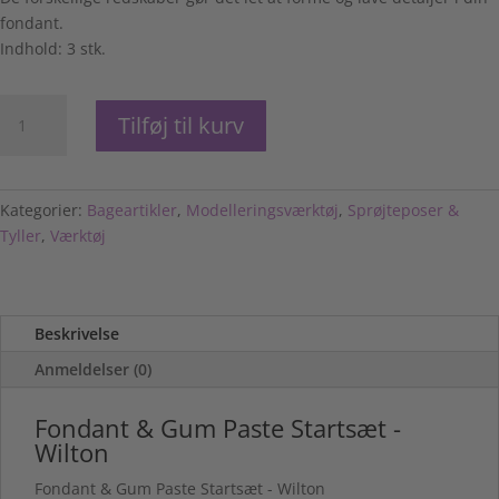
fondant.
Indhold: 3 stk.
Fondant
Tilføj til kurv
&
Gum
Paste
Startsæt
Kategorier:
Bageartikler
,
Modelleringsværktøj
,
Sprøjteposer &
-
Tyller
,
Værktøj
Wilton
antal
Beskrivelse
Anmeldelser (0)
Fondant & Gum Paste Startsæt -
Wilton
Fondant & Gum Paste Startsæt - Wilton