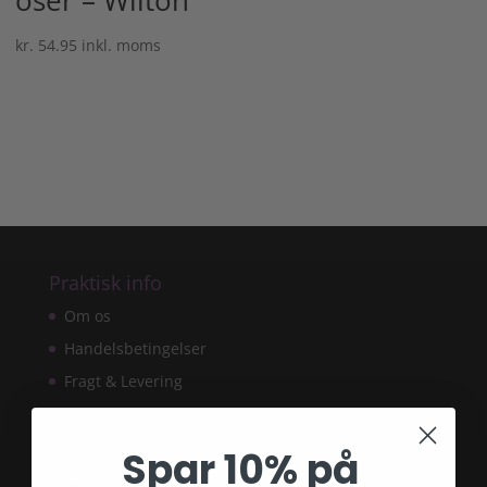
kr.
54.95
inkl. moms
Praktisk info
Om os
Handelsbetingelser
Fragt & Levering
Returret
Reklamationsret
Spar 10% på
Persondatapolitik