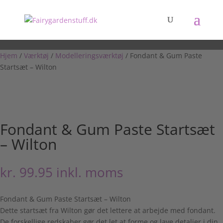
Hjem
/
Værktøj
/
Modelleringsværktøj
/ Fondant & Gum Paste
Startsæt – Wilton
Fondant & Gum Paste Startsæt
– Wilton
kr.
99.95
inkl. moms
Fondant & Gum Paste Startsæt – Wilton
Dette startsæt fra Wilton gør det lettere at arbejde med fondant.
De forskellige redskaber gør det let at forme og lave detaljer i din