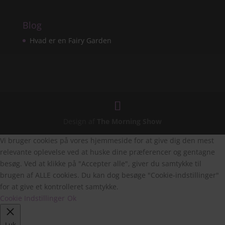
Blog
Hvad er en Fairy Garden
Design af
The Morning Show
Vi bruger cookies på vores hjemmeside for at give dig den mest
relevante oplevelse ved at huske dine præferencer og gentagne
besøg. Ved at klikke på "Accepter alle", giver du samtykke til
brugen af ALLE cookies. Du kan dog besøge "Cookie-indstillinger"
for at give et kontrolleret samtykke.
Cookie Indstillinger
Ok
Luk