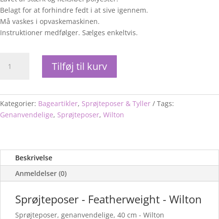
Belagt for at forhindre fedt i at sive igennem.
Må vaskes i opvaskemaskinen.
Instruktioner medfølger. Sælges enkeltvis.
Sprøjteposer
Tilføj til kurv
-
Featherweight
-
Wilton
Kategorier:
Bageartikler
,
Sprøjteposer & Tyller
Tags:
antal
Genanvendelige
,
Sprøjteposer
,
Wilton
Beskrivelse
Anmeldelser (0)
Sprøjteposer - Featherweight - Wilton
Sprøjteposer, genanvendelige, 40 cm - Wilton