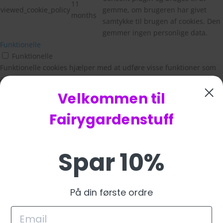
11
viewed_cookie_policy
gemme, om brugeren har givet
months
samtykke til brugen af cookies. Den
gemmer ingen personlige data.
Funktionelle
Funktionelle
Funktionelle cookies hjælper med at udføre visse funktioner som
at dele webstedets indhold på sociale medieplatforme, indsamle
feedback og andre tredjepartsfunktioner.
Velkommen til
Ydeevne
Ydeevne
Fairygardenstuff
Præstationscookies bruges til at forstå og analysere de vigtigste
præstationsindekser på webstedet, hvilket hjælper med at levere
en bedre brugeroplevelse for de besøgende.
Spar 10%
Analytics
Analytics
Analytical cookies are used to understand how visitors interact
På din første ordre
with the website. These cookies help provide information on
metrics the number of visitors, bounce rate, traffic source, etc.
Reklame