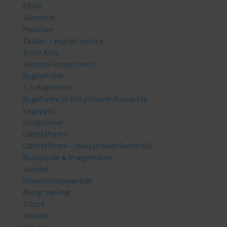
Påske
Valentine
Porcelæn
Tassen – Humør service
Trolls Krus
Santoro Gorjuss Krus
Bageartikler
3 D Bageforme
Bageforme til Babyshower/Barnedåb
Kagepynt
Sprøjeposer
Udstiksforme
Udstiksforme – Babyshower/Barnedåb
Rullepinde & Prægemåtter
Værktøj
Modelleringsværktøj
Øvrigt værktøj
Tilbud
Kontakt