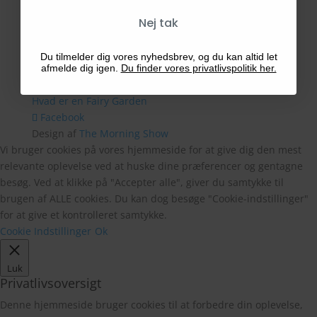
Nej tak
Betalingsmetoder
Du tilmelder dig vores nyhedsbrev, og du kan altid let
afmelde dig igen.
Du finder vores privatlivspolitik her.
Blog
Hvad er en Fairy Garden
Facebook
Design af
The Morning Show
Vi bruger cookies på vores hjemmeside for at give dig den mest
relevante oplevelse ved at huske dine præferencer og gentagne
besøg. Ved at klikke på "Accepter alle", giver du samtykke til
brugen af ALLE cookies. Du kan dog besøge "Cookie-indstillinger"
for at give et kontrolleret samtykke.
Cookie Indstillinger
Ok
Luk
Privatlivsoversigt
Denne hjemmeside bruger cookies til at forbedre din oplevelse,