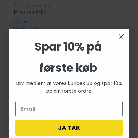
Persondatapolitik
Praktisk info
Om os
Handelsbetingelser
Fragt & Levering
Spar 10% på
Returret
Reklamationsret
Persondatapolitik
Kontaktinformation
første køb
Kpopland ApS
CVR 44835576
Bliv medlem af vores kundeklub og spar 10%
Forsvarsvej 9
på din første ordre.
2860 Søborg
Tlf: 28 40 59 53
E-mail:
info@fairygardenstuff.dk
JA TAK