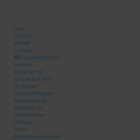
Hjem
Din kurv
Kontakt
0 emner
Nyheder
Feer & Venner
Fe huse & fe døre
Fe tilbehør
Fe urtepotteskjuler
Miniature drager
Miniature dyr
Miniature feer
Havfruer
Tema
Babyshower/Barnedåb