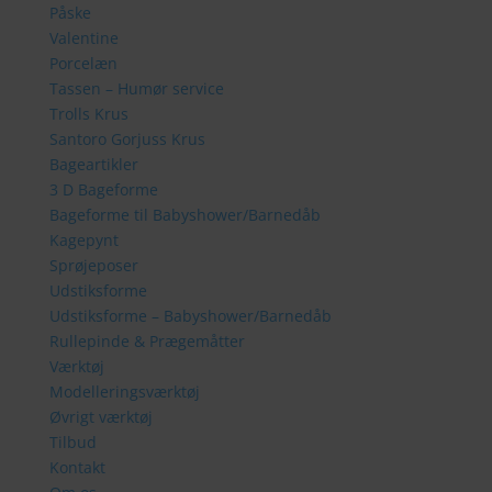
Påske
Valentine
Porcelæn
Tassen – Humør service
Trolls Krus
Santoro Gorjuss Krus
Bageartikler
3 D Bageforme
Bageforme til Babyshower/Barnedåb
Kagepynt
Sprøjeposer
Udstiksforme
Udstiksforme – Babyshower/Barnedåb
Rullepinde & Prægemåtter
Værktøj
Modelleringsværktøj
Øvrigt værktøj
Tilbud
Kontakt