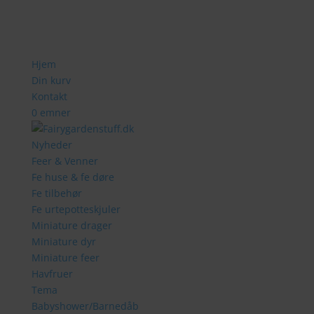
Hjem
Din kurv
Kontakt
0 emner
Nyheder
Feer & Venner
Fe huse & fe døre
Fe tilbehør
Fe urtepotteskjuler
Miniature drager
Miniature dyr
Miniature feer
Havfruer
Tema
Babyshower/Barnedåb