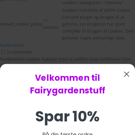
cookies i kategorien "Ydeevne".
Cookien indstilles af GDPR Cookie
Consent plugin og bruges til at
11
viewed_cookie_policy
gemme, om brugeren har givet
months
samtykke til brugen af cookies. Den
gemmer ingen personlige data.
Funktionelle
Funktionelle
Funktionelle cookies hjælper med at udføre visse funktioner som
at dele webstedets indhold på sociale medieplatforme, indsamle
feedback og andre tredjepartsfunktioner.
Velkommen til
Ydeevne
Ydeevne
Fairygardenstuff
Præstationscookies bruges til at forstå og analysere de vigtigste
præstationsindekser på webstedet, hvilket hjælper med at levere
en bedre brugeroplevelse for de besøgende.
Spar 10%
Analytics
Analytics
Analytical cookies are used to understand how visitors interact
På din første ordre