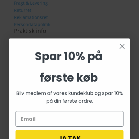
Fragt & Levering
Returret
Reklamationsret
Persondatapolitik
Praktisk info
Om os
Handelsbetingelser
Spar 10% på
Fragt & Levering
Returret
Reklamationsret
første køb
Persondatapolitik
Kontaktinformation
Kpopland ApS
Bliv medlem af vores kundeklub og spar 10%
CVR 44835576
på din første ordre.
Forsvarsvej 9
2860 Søborg
Tlf: 28 40 59 53
E-mail:
info@fairygardenstuff.dk
JA TAK