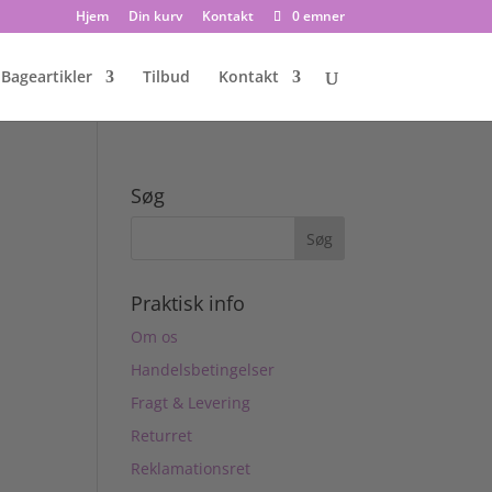
Hjem
Din kurv
Kontakt
0 emner
Bageartikler
Tilbud
Kontakt
Søg
Praktisk info
Om os
Handelsbetingelser
Fragt & Levering
Returret
Reklamationsret