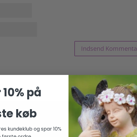
 10% på
ste køb
taktinformation
Betalingsmetoder
res kundeklub og spar 10%
pland ApS
 første ordre.