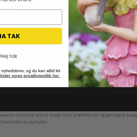
 44835576
varsvej 9
0 Søborg
 28 40 59 53
JA TAK
il:
info@fairygardenstuff.dk
Nej tak
 nyhedsbrev, og du kan altid let
inder vores privatlivspolitik her.
evante oplevelse ved at huske dine præferencer og gentagne besøg. 
t kontrolleret samtykke.