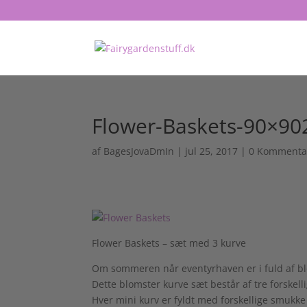
Flower-Baskets-90×90
af
BagesJovaDmIn
|
jul 25, 2017
|
0 Kommenta
Flower Baskets – sæt med 3 kurve
Om sommeren når eventyrhaven er i fuld af blo
Dette blomster kurve sæt består af tre forskell
Hver mini kurv er fyldt med forskellige smukke