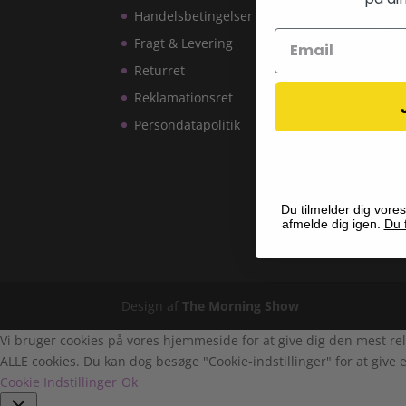
CVR
Handelsbetingelser
Fors
Fragt & Levering
286
Returret
Tlf:
Reklamationsret
E-ma
Persondatapolitik
Du tilmelder dig vores
afmelde dig igen.
Du f
Design af
The Morning Show
Vi bruger cookies på vores hjemmeside for at give dig den mest rel
ALLE cookies. Du kan dog besøge "Cookie-indstillinger" for at give e
Cookie Indstillinger
Ok