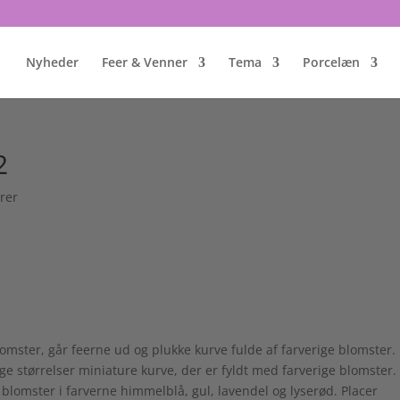
Nyheder
Feer & Venner
Tema
Porcelæn
2
rer
mster, går feerne ud og plukke kurve fulde af farverige blomster.
ige størrelser miniature kurve, der er fyldt med farverige blomster.
 blomster i farverne himmelblå, gul, lavendel og lyserød. Placer