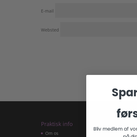
E-mail
Websted
Spar
før
Praktisk info
Kon
Bliv medlem af vo
Om os
Kpo
på din