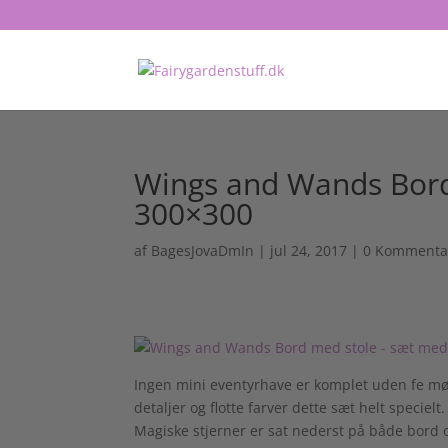
Wings and Wands Bord 
300×300
af
BagesJovaDmIn
|
jul 24, 2017
|
0 Kommenta
Ingen mini eventyrhave er komplet uden fe mø
detaljer og flotte farver dette sæt helt specielt.
Magiske stjerner er sat nederst på både bord o