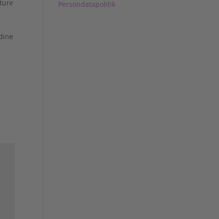
ature
Persondatapolitik
dine