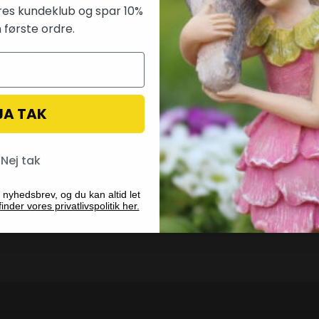
res kundeklub og spar 10%
 første ordre.
taktinformation
Betalingsmetoder
pland ApS
 44835576
varsvej 9
0 Søborg
JA TAK
 28 40 59 53
il:
info@fairygardenstuff.dk
Nej tak
 nyhedsbrev, og du kan altid let
inder vores privatlivspolitik her.