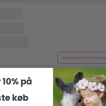
 10% på
ste køb