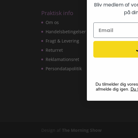
Bliv medlem af vo
på din
Praktisk info
Kon
Om os
Kpo
CVR
Handelsbetingelser
Fors
Fragt & Levering
286
Returret
Tlf:
Reklamationsret
E-ma
Persondatapolitik
Du tilmelder dig vores
afmelde dig igen.
Du f
Design af
The Morning Show