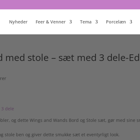
Nyheder
Feer & Venner
Tema
Porcelæn
med stole – sæt med 3 dele-Edi
rer
bler, og dette Wings and Wands Bord og Stole sæt, gør med sine 
g stole ben og giver dette smukke sæt et eventyrligt look.