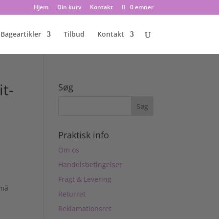
Hjem
Din kurv
Kontakt
0 emner
Bageartikler
Tilbud
Kontakt
t-
Søg
Praktisk info
Om os
Handelsbetingelser
Fragt & Levering
små
Returret
Reklamationsret