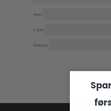
Navn
E-mail
Websted
Spar
før