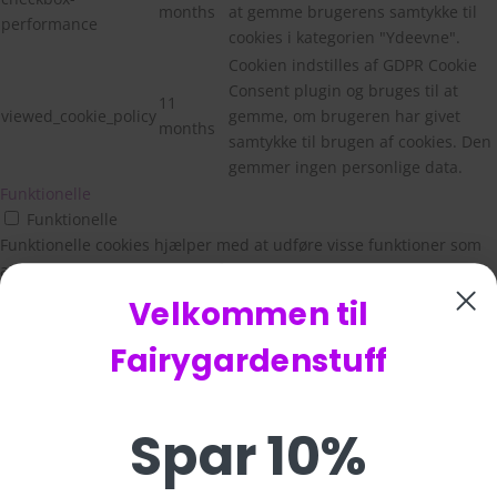
months
at gemme brugerens samtykke til
performance
cookies i kategorien "Ydeevne".
Cookien indstilles af GDPR Cookie
Consent plugin og bruges til at
11
viewed_cookie_policy
gemme, om brugeren har givet
months
samtykke til brugen af cookies. Den
gemmer ingen personlige data.
Funktionelle
Funktionelle
Funktionelle cookies hjælper med at udføre visse funktioner som
at dele webstedets indhold på sociale medieplatforme, indsamle
feedback og andre tredjepartsfunktioner.
Velkommen til
Ydeevne
Ydeevne
Fairygardenstuff
Præstationscookies bruges til at forstå og analysere de vigtigste
præstationsindekser på webstedet, hvilket hjælper med at levere
en bedre brugeroplevelse for de besøgende.
Spar 10%
Analytics
Analytics