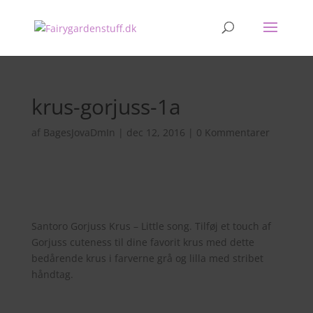
krus-gorjuss-1a
af
BagesJovaDmIn
|
dec 12, 2016
|
0 Kommentarer
Santoro Gorjuss Krus – Little song. Tilføj et touch af
Gorjuss cuteness til dine favorit krus med dette
bedårende krus i farverne grå og lilla med stribet
håndtag.