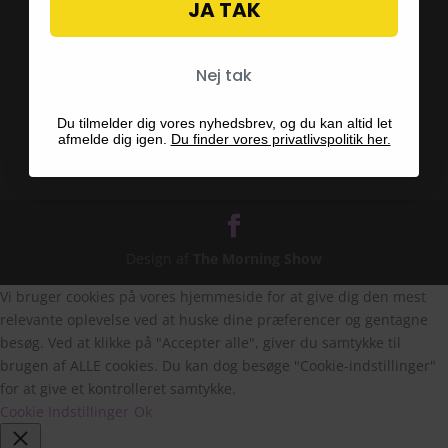
JA TAK
Blog
Nej tak
Hvad er en Fairy Garden
Du tilmelder dig vores nyhedsbrev, og du kan altid let
afmelde dig igen.
Du finder vores privatlivspolitik her.
Design af
The Morning Show
Vi bruger cookies på vores hjemmeside for at give dig den mest
relevante oplevelse ved at huske dine præferencer og gentagne
besøg. Ved at klikke på "Accepter alle", giver du samtykke til
brugen af ALLE cookies. Du kan dog besøge "Cookie-indstillinger"
for at give et kontrolleret samtykke.
Cookie Indstillinger
Ok