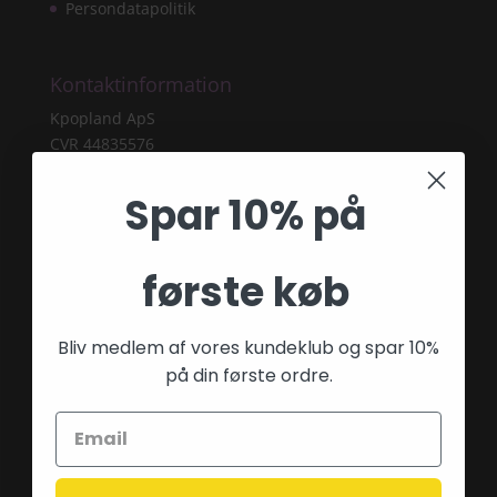
Persondatapolitik
Kontaktinformation
Kpopland ApS
CVR 44835576
Forsvarsvej 9
2860 Søborg
Spar 10% på
Tlf: 28 40 59 53
E-mail:
info@fairygardenstuff.dk
første køb
Bliv medlem af vores kundeklub og spar 10%
på din første ordre.
Betalingsmetoder