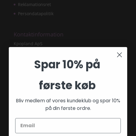
Reklamationsret
Persondatapolitik
Kontaktinformation
Kpopland ApS
CVR 44835576
Forsvarsvej 9
Spar 10% på
2860 Søborg
Tlf: 28 40 59 53
første køb
E-mail:
info@fairygardenstuff.dk
Bliv medlem af vores kundeklub og spar 10%
på din første ordre.