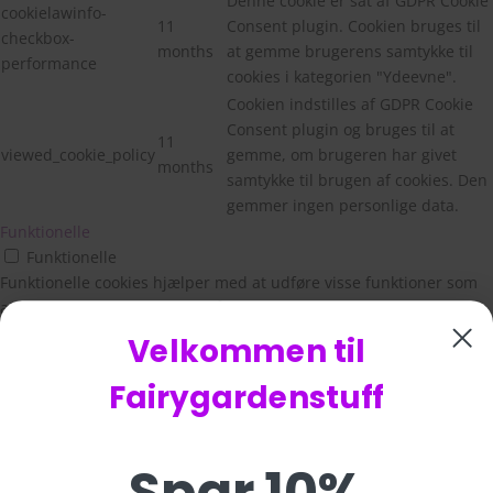
Denne cookie er sat af GDPR Cookie
cookielawinfo-
11
Consent plugin. Cookien bruges til
checkbox-
months
at gemme brugerens samtykke til
performance
cookies i kategorien "Ydeevne".
Cookien indstilles af GDPR Cookie
Consent plugin og bruges til at
11
viewed_cookie_policy
gemme, om brugeren har givet
months
samtykke til brugen af cookies. Den
gemmer ingen personlige data.
Funktionelle
Funktionelle
Funktionelle cookies hjælper med at udføre visse funktioner som
at dele webstedets indhold på sociale medieplatforme, indsamle
feedback og andre tredjepartsfunktioner.
Velkommen til
Ydeevne
Ydeevne
Fairygardenstuff
Præstationscookies bruges til at forstå og analysere de vigtigste
præstationsindekser på webstedet, hvilket hjælper med at levere
en bedre brugeroplevelse for de besøgende.
Analytics