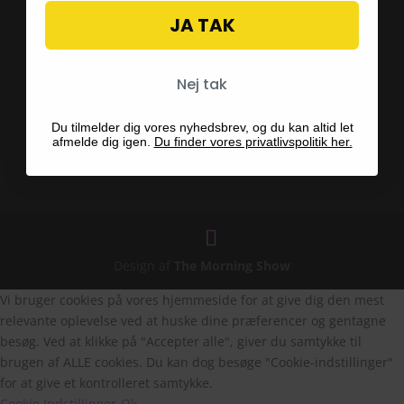
Betalingsmetoder
JA TAK
Nej tak
Blog
Hvad er en Fairy Garden
Du tilmelder dig vores nyhedsbrev, og du kan altid let
afmelde dig igen.
Du finder vores privatlivspolitik her.
Design af
The Morning Show
Vi bruger cookies på vores hjemmeside for at give dig den mest
relevante oplevelse ved at huske dine præferencer og gentagne
besøg. Ved at klikke på "Accepter alle", giver du samtykke til
brugen af ALLE cookies. Du kan dog besøge "Cookie-indstillinger"
for at give et kontrolleret samtykke.
Cookie Indstillinger
Ok