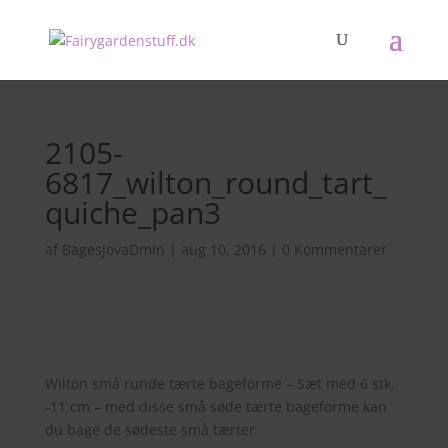
2105-
6817_wilton_round_tart_
quiche_pan3
af
BagesJovaDmIn
|
aug 10, 2016
|
0 Kommentarer
Wilton små runde tærte bageforme – Sæt med 6 stk.
-11 cm – med disse små søde tærte bageforme kan
du bage de sødeste små tærter