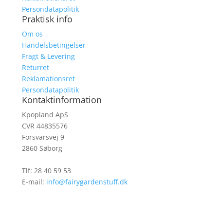
Persondatapolitik
Praktisk info
Om os
Handelsbetingelser
Fragt & Levering
Returret
Spar 10% på
Reklamationsret
Persondatapolitik
Kontaktinformation
første køb
Kpopland ApS
CVR 44835576
Bliv medlem af vores kundeklub og spar 10% på
Forsvarsvej 9
din første ordre.
2860 Søborg
Tlf: 28 40 59 53
E-mail:
info@fairygardenstuff.dk
JA TAK