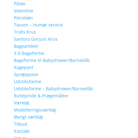
Påske
Valentine
Porcelæn
Tassen – Humør service
Trolls Krus
Santoro Gorjuss Krus
Bageartikler
3 D Bageforme
Bageforme til Babyshower/Barnedåb
Kagepynt
Sprøjeposer
Udstiksforme
Udstiksforme – Babyshower/Barnedåb
Rullepinde & Prægemåtter
Værktøj
Modelleringsværktøj
Øvrigt værktøj
Tilbud
Kontakt