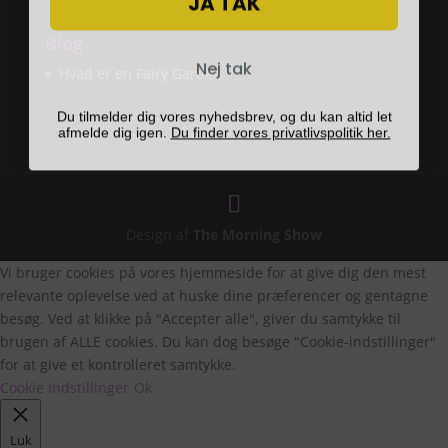
Blog
Nej tak
Hvad er en Fairy Garden
Du tilmelder dig vores nyhedsbrev, og du kan altid let
afmelde dig igen.
Du finder vores privatlivspolitik her.
Design af
The Morning Show
Vi bruger cookies på vores hjemmeside for at give dig den mest
relevante oplevelse ved at huske dine præferencer og gentagne
besøg. Ved at klikke på "Accepter alle", giver du samtykke til
brugen af ALLE cookies. Du kan dog besøge "Cookie-indstillinger"
for at give et kontrolleret samtykke.
Cookie Indstillinger
Ok
Luk