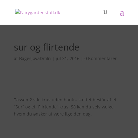
sur og flirtende
af
BagesJovaDmIn
|
jul 31, 2016
|
0 Kommentarer
Tassen 2 stk. krus uden hank – sættet består af et
“Sur” og et “Flirtende” krus. Så kan du selv vælge,
hvem du ønsker at være lige den dag.