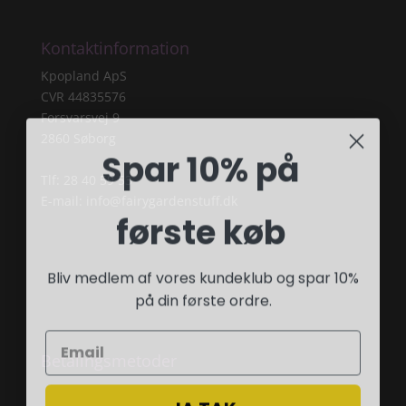
Kontaktinformation
Kpopland ApS
CVR 44835576
Forsvarsvej 9
2860 Søborg
Spar 10% på
Tlf: 28 40 59 53
E-mail:
info@fairygardenstuff.dk
første køb
Bliv medlem af vores kundeklub og spar 10%
på din første ordre.
Betalingsmetoder
JA TAK