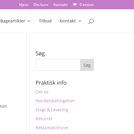
Hjem
Din kurv
Kontakt
0 emner
Bageartikler
Tilbud
Kontakt
Søg
Praktisk info
Om os
Handelsbetingelser
 man
Fragt & Levering
Returret
Reklamationsret