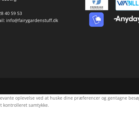
 28 40 59 53
il:
info@fairygardenstuff.dk
evante oplevelse ved at huske dine præferencer og gentagne besøg. 
t kontrolleret samtykke.