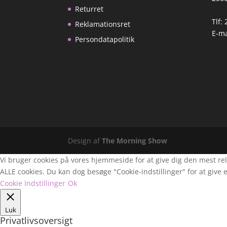
Returret
Tlf:
Reklamationsret
E-ma
Persondatapolitik
Design af
The Morning Show
Vi bruger cookies på vores hjemmeside for at give dig den mest rel
ALLE cookies. Du kan dog besøge "Cookie-indstillinger" for at give e
Cookie Indstillinger
Ok
Luk
Privatlivsoversigt