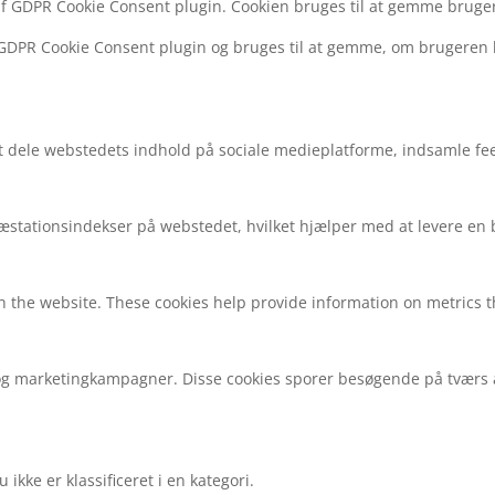
af GDPR Cookie Consent plugin. Cookien bruges til at gemme bruger
f GDPR Cookie Consent plugin og bruges til at gemme, om brugeren 
at dele webstedets indhold på sociale medieplatforme, indsamle fe
 præstationsindekser på webstedet, hvilket hjælper med at levere e
h the website. These cookies help provide information on metrics the
g marketingkampagner. Disse cookies sporer besøgende på tværs af
kke er klassificeret i en kategori.