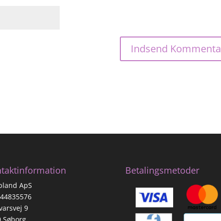
taktinformation
Betalingsmetoder
pland ApS
 44835576
varsvej 9
0 Søborg