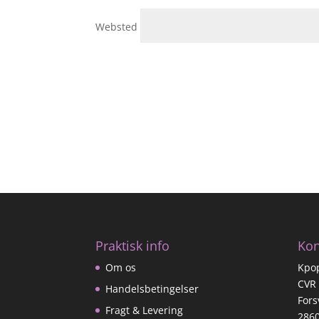
Websted
Praktisk info
Kon
Om os
Kpo
CVR
Handelsbetingelser
Fors
Fragt & Levering
286