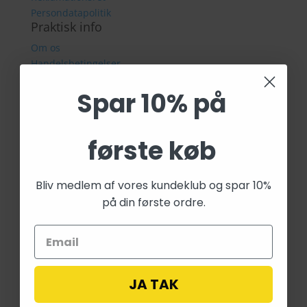
Persondatapolitik
Praktisk info
Om os
Handelsbetingelser
Fragt & Levering
Spar 10% på
Returret
Reklamationsret
Persondatapolitik
Kontaktinformation
første køb
Kpopland ApS
CVR 44835576
Bliv medlem af vores kundeklub og spar 10%
Forsvarsvej 9
på din første ordre.
2860 Søborg
Tlf: 28 40 59 53
E-mail:
info@fairygardenstuff.dk
JA TAK