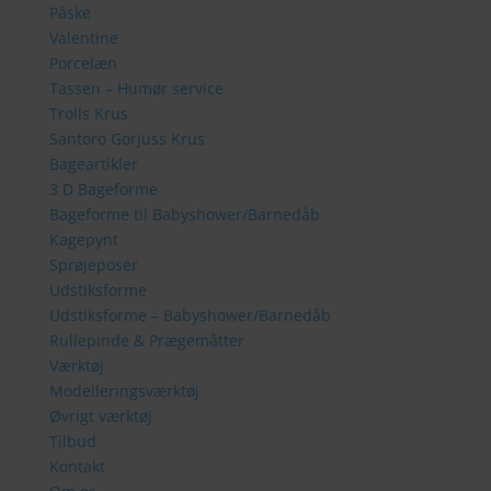
Påske
Valentine
Porcelæn
Tassen – Humør service
Trolls Krus
Santoro Gorjuss Krus
Bageartikler
3 D Bageforme
Bageforme til Babyshower/Barnedåb
Kagepynt
Sprøjeposer
Udstiksforme
Udstiksforme – Babyshower/Barnedåb
Rullepinde & Prægemåtter
Værktøj
Modelleringsværktøj
Øvrigt værktøj
Tilbud
Kontakt