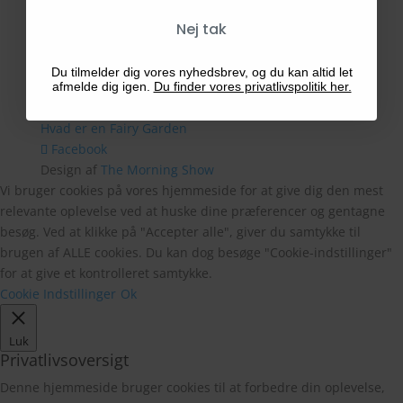
Nej tak
Betalingsmetoder
Du tilmelder dig vores nyhedsbrev, og du kan altid let
afmelde dig igen.
Du finder vores privatlivspolitik her.
Blog
Hvad er en Fairy Garden
Facebook
Design af
The Morning Show
Vi bruger cookies på vores hjemmeside for at give dig den mest
relevante oplevelse ved at huske dine præferencer og gentagne
besøg. Ved at klikke på "Accepter alle", giver du samtykke til
brugen af ALLE cookies. Du kan dog besøge "Cookie-indstillinger"
for at give et kontrolleret samtykke.
Cookie Indstillinger
Ok
Luk
Privatlivsoversigt
Denne hjemmeside bruger cookies til at forbedre din oplevelse,