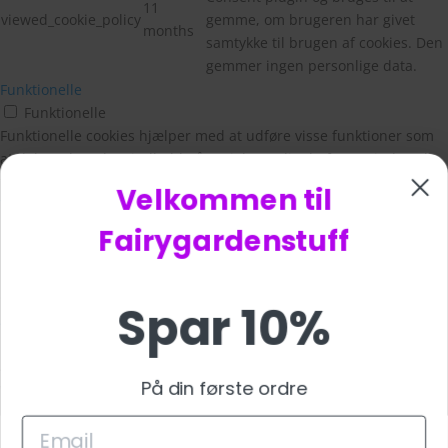
11
viewed_cookie_policy
gemme, om brugeren har givet
months
samtykke til brugen af cookies. Den
gemmer ingen personlige data.
Funktionelle
Funktionelle
Funktionelle cookies hjælper med at udføre visse funktioner som
at dele webstedets indhold på sociale medieplatforme, indsamle
feedback og andre tredjepartsfunktioner.
Velkommen til
Ydeevne
Ydeevne
Fairygardenstuff
Præstationscookies bruges til at forstå og analysere de vigtigste
præstationsindekser på webstedet, hvilket hjælper med at levere
en bedre brugeroplevelse for de besøgende.
Spar 10%
Analytics
Analytics
Analytical cookies are used to understand how visitors interact
På din første ordre
with the website. These cookies help provide information on
metrics the number of visitors, bounce rate, traffic source, etc.
Reklame