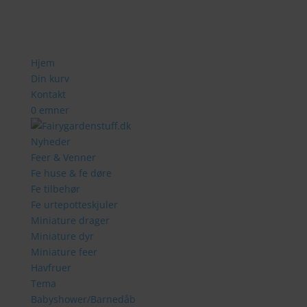
Hjem
Din kurv
Kontakt
0 emner
Nyheder
Feer & Venner
Fe huse & fe døre
Fe tilbehør
Fe urtepotteskjuler
Miniature drager
Miniature dyr
Miniature feer
Havfruer
Tema
Babyshower/Barnedåb