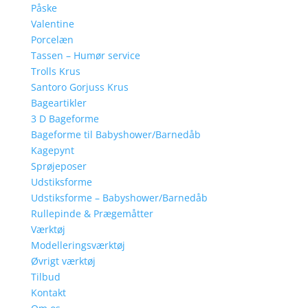
Påske
Valentine
Porcelæn
Tassen – Humør service
Trolls Krus
Santoro Gorjuss Krus
Bageartikler
3 D Bageforme
Bageforme til Babyshower/Barnedåb
Kagepynt
Sprøjeposer
Udstiksforme
Udstiksforme – Babyshower/Barnedåb
Rullepinde & Prægemåtter
Værktøj
Modelleringsværktøj
Øvrigt værktøj
Tilbud
Kontakt