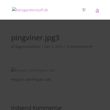
pingviner.jpg3
af
BagesJovaDmIn
|
dec 1, 2015
|
0 Kommentarer
Penguin Set/Pingvin sæt
Indsend Kommentar