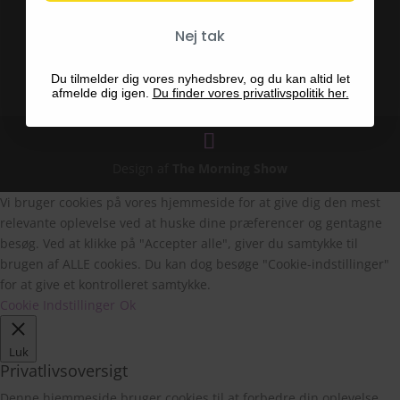
Hvad er en Fairy Garden
Nej tak
Du tilmelder dig vores nyhedsbrev, og du kan altid let
afmelde dig igen.
Du finder vores privatlivspolitik her.
Design af
The Morning Show
Vi bruger cookies på vores hjemmeside for at give dig den mest
relevante oplevelse ved at huske dine præferencer og gentagne
besøg. Ved at klikke på "Accepter alle", giver du samtykke til
brugen af ALLE cookies. Du kan dog besøge "Cookie-indstillinger"
for at give et kontrolleret samtykke.
Cookie Indstillinger
Ok
Luk
Privatlivsoversigt
Denne hjemmeside bruger cookies til at forbedre din oplevelse,