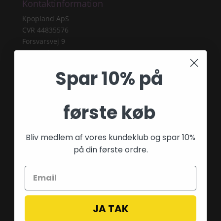
Kontaktinformation
Kpopland ApS
CVR 44835576
Forsvarsvej 9
2860 Søborg
Spar 10% på
Tlf: 28 40 59 53
E-mail:
info@fairygardenstuff.dk
første køb
Bliv medlem af vores kundeklub og spar 10%
på din første ordre.
Betalingsmetoder
JA TAK
Blog