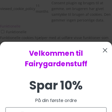
Consent plugin og bruges til at
11
viewed_cookie_policy
gemme, om brugeren har givet
months
samtykke til brugen af cookies. Den
gemmer ingen personlige data.
Funktionelle
Funktionelle
Funktionelle cookies hjælper med at udføre visse funktioner som
at dele webstedets indhold på sociale medieplatforme, indsamle
feedback og andre tredjepartsfunktioner.
Velkommen til
Ydeevne
Ydeevne
Fairygardenstuff
Præstationscookies bruges til at forstå og analysere de vigtigste
præstationsindekser på webstedet, hvilket hjælper med at levere
en bedre brugeroplevelse for de besøgende.
Spar 10%
Analytics
Analytics
Analytical cookies are used to understand how visitors interact
På din første ordre
with the website. These cookies help provide information on
metrics the number of visitors, bounce rate, traffic source, etc.