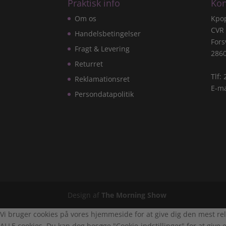
Praktisk info
Kon
Om os
Kpo
CVR
Handelsbetingelser
Fors
Fragt & Levering
286
Returret
Tlf:
Reklamationsret
E-ma
Persondatapolitik
Design af
The Morning Show
Vi bruger cookies på vores hjemmeside for at give dig den mest rel
ALLE cookies. Du kan dog besøge "Cookie-indstillinger" for at give e