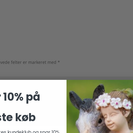
vede felter er markeret med
*
 10% på
ste køb
res kundeklub og spar 10%