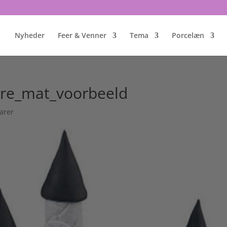
Nyheder
Feer & Venner
Tema
Porcelæn
ure_mat_voorbeeld
arer