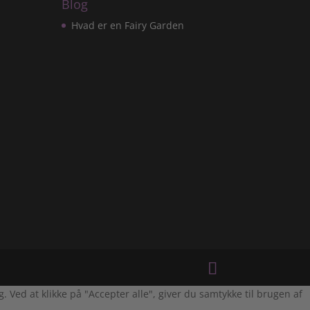
Blog
Hvad er en Fairy Garden
Ved at klikke på "Accepter alle", giver du samtykke til brugen af