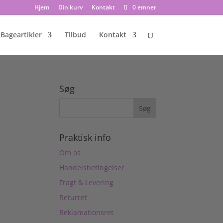
Hjem
Din kurv
Kontakt
0 emner
Bageartikler
Tilbud
Kontakt
Søg
Praktisk info
Om os
Handelsbetingelser
Fragt & Levering
Returret
Reklamationsret