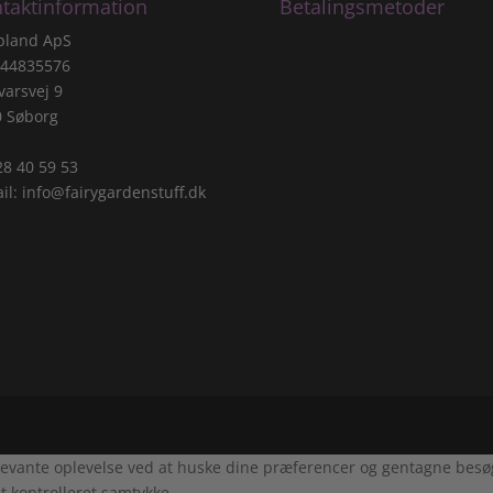
taktinformation
Betalingsmetoder
pland ApS
 44835576
varsvej 9
0 Søborg
 28 40 59 53
il:
info@fairygardenstuff.dk
evante oplevelse ved at huske dine præferencer og gentagne besøg. 
t kontrolleret samtykke.