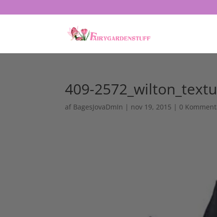
409-2572_wilton_text
af
BagesJovaDmIn
|
nov 19, 2015
|
0 Komment