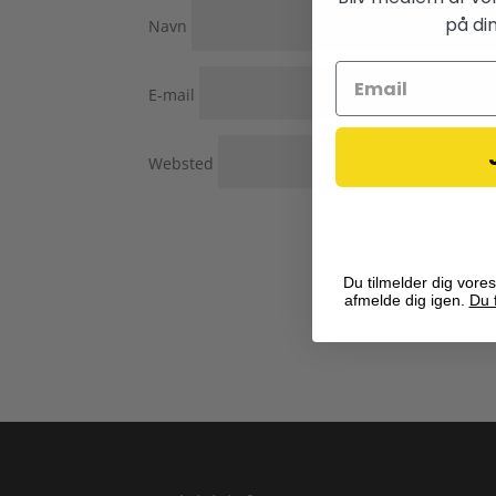
på din
Navn
E-mail
Websted
Du tilmelder dig vores
afmelde dig igen.
Du f