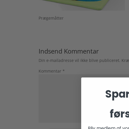
Prægemåtter
Indsend Kommentar
Din e-mailadresse vil ikke blive publiceret.
Kræ
Kommentar
*
Spar
før
Bliv medlem af vo