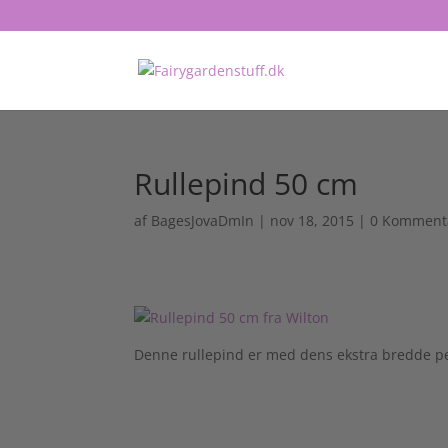
Rullepind 50 cm
af
BagesJovaDmIn
|
nov 18, 2015
|
0 Komment
Denne rullepind er med dens ekstra bredde per