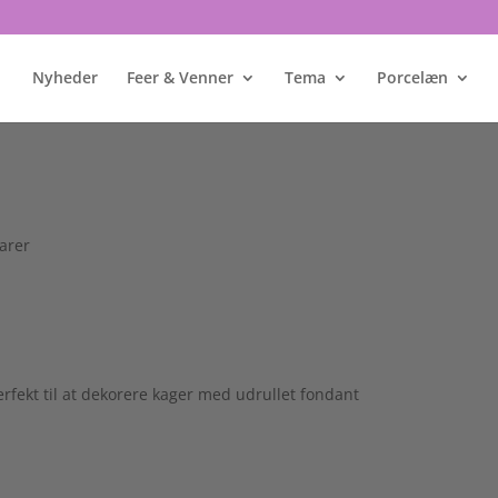
Nyheder
Feer & Venner
Tema
Porcelæn
arer
fekt til at dekorere kager med udrullet fondant