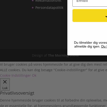
Reklamationsret
E-ma
Persondatapolitik
Du tilmelder dig vores
afmelde dig igen.
Du f
Design af
The Morning Show
Vi bruger cookies på vores hjemmeside for at give dig den mest rel
ALLE cookies. Du kan dog besøge "Cookie-indstillinger" for at give e
Cookie Indstillinger
Ok
Luk
Privatlivsoversigt
Denne hjemmeside bruger cookies til at forbedre din oplevelse, m
de er essentielle for, at hjemmesidens grundlæggende funktioner 