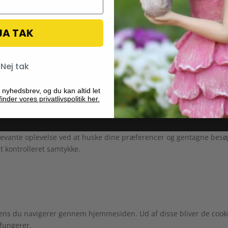
il:
info@fairygardenstuff.dk
JA TAK
Nej tak
 nyhedsbrev, og du kan altid let
inder vores privatlivspolitik her.
evante oplevelse ved at huske dine præferencer og gentagne besøg. 
t kontrolleret samtykke.
ens du navigerer gennem hjemmesiden. Ud af disse bliver de cooki
fungerer.