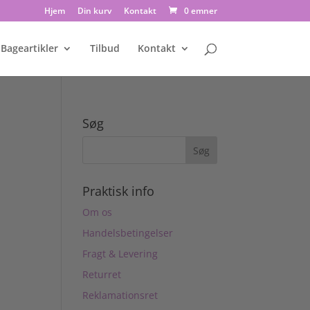
Hjem
Din kurv
Kontakt
0 emner
Bageartikler
Tilbud
Kontakt
Søg
Praktisk info
Om os
Handelsbetingelser
Fragt & Levering
Returret
Reklamationsret