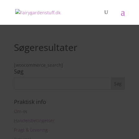
Søgeresultater
[woocommerce_search]
Søg
Praktisk info
Om os
Handelsbetingelser
Fragt & Levering