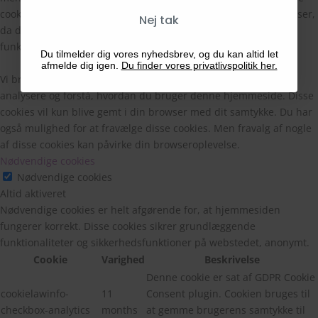
cookies, der er kategoriseret som nødvendige, gemt i din browser,
Nej tak
da de er essentielle for, at hjemmesidens grundlæggende
funktioner fungerer.
Du tilmelder dig vores nyhedsbrev, og du kan altid let
afmelde dig igen.
Du finder vores privatlivspolitik her.
Vi bruger også tredjepartscookies, der hjælper os med at
analysere og forstå, hvordan du bruger denne hjemmeside. Disse
cookies vil kun blive gemt i din browser med dit samtykke. Du har
også mulighed for at fravælge disse cookies. Men fravalg af nogle
af disse cookies kan påvirke din browseroplevelse.
Nødvendige cookies
Nødvendige cookies
Altid aktiveret
Nødvendige cookies er helt afgørende for, at hjemmesiden
fungerer korrekt. Disse cookies sikrer grundlæggende
funktionaliteter og sikkerhedsfunktioner på webstedet, anonymt.
Cookie
Varighed
Beskrivelse
Denne cookie er sat af GDPR Cookie
cookielawinfo-
11
Consent plugin. Cookien bruges til
checkbox-analytics
months
at gemme brugerens samtykke til