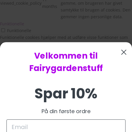
viewed_cookie_policy
gemme, om brugeren har givet
months
samtykke til brugen af cookies. Den
gemmer ingen personlige data.
Funktionelle
Funktionelle
Funktionelle cookies hjælper med at udføre visse funktioner som
at dele webstedets indhold på sociale medieplatforme, indsamle
feedback og andre tredjepartsfunktioner.
Velkommen til
Ydeevne
Ydeevne
Fairygardenstuff
Præstationscookies bruges til at forstå og analysere de vigtigste
præstationsindekser på webstedet, hvilket hjælper med at levere
en bedre brugeroplevelse for de besøgende.
Spar 10%
Analytics
Analytics
Analytical cookies are used to understand how visitors interact
På din første ordre
with the website. These cookies help provide information on
metrics the number of visitors, bounce rate, traffic source, etc.
Reklame