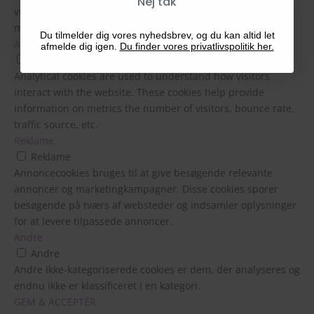
Nej tak
vigtigste præstationsindekser på webstedet, hvilket hjælper
med at levere en bedre brugeroplevelse for de besøgende.
Du tilmelder dig vores nyhedsbrev, og du kan altid let
Analytics
afmelde dig igen.
Du finder vores privatlivspolitik her.
Analytics
Analytical cookies are used to understand how visitors
interact with the website. These cookies help provide
information on metrics the number of visitors, bounce rate,
traffic source, etc.
Reklame
Reklame
Annoncecookies bruges til at give besøgende relevante
annoncer og marketingkampagner. Disse cookies sporer
besøgende på tværs af websteder og indsamler oplysninger
for at levere tilpassede annoncer.
Andre
Andre
Andre ikke-kategoriserede cookies er dem, der analyseres og
endnu ikke er klassificeret i en kategori.
GEM & ACCEPTÈR