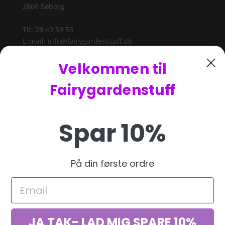
2860 Søborg
Tlf: 28 40 59 53
E-mail:
info@fairygardenstuff.dk
Velkommen til
Fairygardenstuff
Spar 10%
Betalingsmetoder
På din første ordre
Blog
Hvad er en Fairy Garden
JA TAK- LAD MIG SPARE 10%