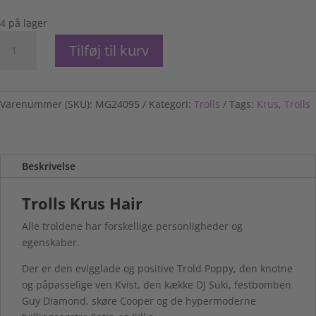
4 på lager
Trolls
Tilføj til kurv
Krus
Hair
antal
Varenummer (SKU):
MG24095
Kategori:
Trolls
Tags:
Krus
,
Trolls
Beskrivelse
Trolls Krus Hair
Alle troldene har forskellige personligheder og
egenskaber.
Der er den evigglade og positive Trold Poppy, den knotne
og påpasselige ven Kvist, den kække DJ Suki, festbomben
Guy Diamond, skøre Cooper og de hypermoderne