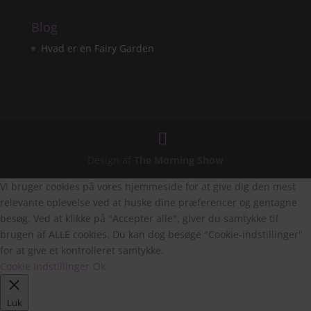
Blog
Hvad er en Fairy Garden
Design af
The Morning Show
Vi bruger cookies på vores hjemmeside for at give dig den mest
relevante oplevelse ved at huske dine præferencer og gentagne
besøg. Ved at klikke på "Accepter alle", giver du samtykke til
brugen af ALLE cookies. Du kan dog besøge "Cookie-indstillinger"
for at give et kontrolleret samtykke.
Cookie Indstillinger
Ok
Luk