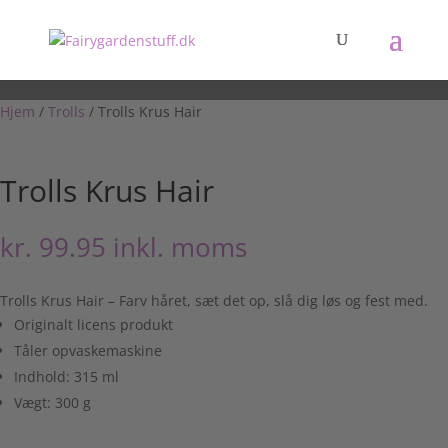
Hjem
/
Trolls
/ Trolls Krus Hair
Trolls Krus Hair
kr.
99.95
inkl. moms
Trolls Krus Hair – Farv håret, sæt det op, slå dig løs og fest med.
Originalt licens produkt
Tåler opvaskemaskine
Indhold: 315 ml
Vægt: 300 g