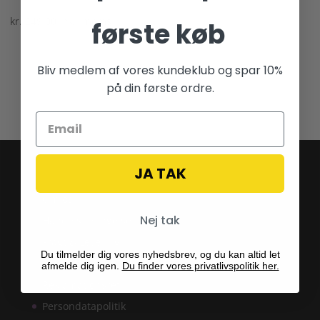
kr.
249.00
inkl. moms
første køb
Bliv medlem af vores kundeklub og spar 10%
på din første ordre.
JA TAK
Praktisk info
Om os
Nej tak
Handelsbetingelser
Fragt & Levering
Du tilmelder dig vores nyhedsbrev, og du kan altid let
Returret
afmelde dig igen.
Du finder vores privatlivspolitik her.
Reklamationsret
Persondatapolitik