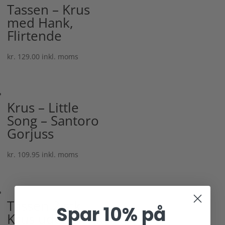
Tassen – Krus
med Hank,
Flirtende
kr.
129.00
inkl. moms
Krus – Little
Song – Santoro
Gorjuss
kr.
109.95
inkl. moms
Tassen 2 stk.
Spar 10% på
Krus uden hank