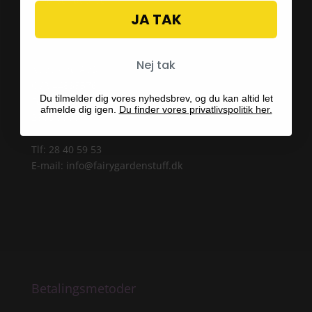
Persondatapolitik
JA TAK
Kontaktinformation
Nej tak
Kpopland ApS
CVR 44835576
Du tilmelder dig vores nyhedsbrev, og du kan altid let
Forsvarsvej 9
afmelde dig igen.
Du finder vores privatlivspolitik her.
2860 Søborg
Tlf: 28 40 59 53
E-mail:
info@fairygardenstuff.dk
Betalingsmetoder