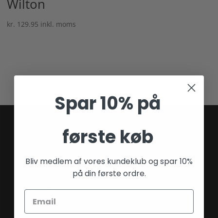
Wilton
kr.
129.95
inkl. moms
Spar 10% på
Praktisk info
første køb
Om os
Handelsbetingelser
Bliv medlem af vores kundeklub og spar 10%
på din første ordre.
Fragt & Levering
Returret
Reklamationsret