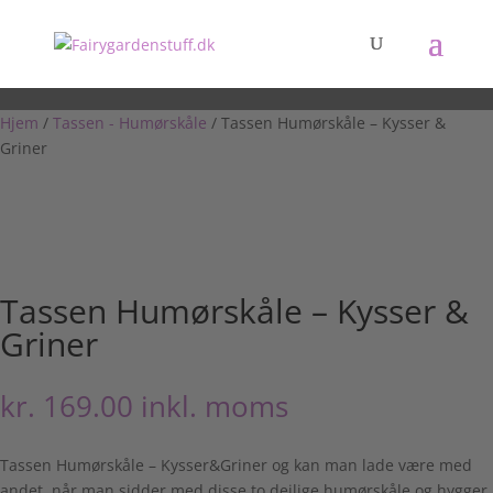
Hjem
/
Tassen - Humørskåle
/ Tassen Humørskåle – Kysser &
Griner
Tassen Humørskåle – Kysser &
Griner
kr.
169.00
inkl. moms
Tassen Humørskåle – Kysser&Griner og kan man lade være med
andet, når man sidder med disse to dejlige humørskåle og hygger.