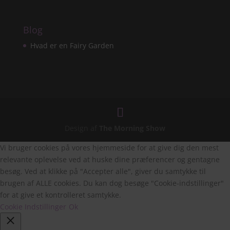
Blog
Hvad er en Fairy Garden
Design af
The Morning Show
Vi bruger cookies på vores hjemmeside for at give dig den mest
relevante oplevelse ved at huske dine præferencer og gentagne
besøg. Ved at klikke på "Accepter alle", giver du samtykke til
brugen af ALLE cookies. Du kan dog besøge "Cookie-indstillinger"
for at give et kontrolleret samtykke.
Cookie Indstillinger
Ok