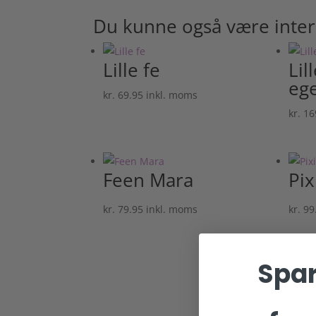
Du kunne også være intere
Lille fe
Lil
eg
kr.
69.95
inkl. moms
kr.
16
Feen Mara
Pix
kr.
79.95
inkl. moms
kr.
99
Spar