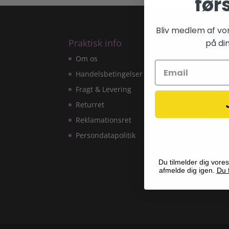
før
Bliv medlem af vo
Praktisk info
Kon
på din
Om os
Kpo
CVR
Handelsbetingelser
Fors
Fragt & Levering
286
Returret
Tlf:
Reklamationsret
E-ma
Persondatapolitik
Du tilmelder dig vores
afmelde dig igen.
Du f