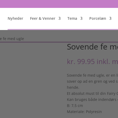
Nyheder
Feer & Venner
Tema
Porcelæn
e fe med ugle
Sovende fe m
kr.
99.95
inkl. 
Sovende fe med ugle, er en li
sover op ad en gren og ved s
hende.
Et absolut must til din Fairy
Kan bruges både indendørs 
B: 7,5 cm
Materiale: Polyresin