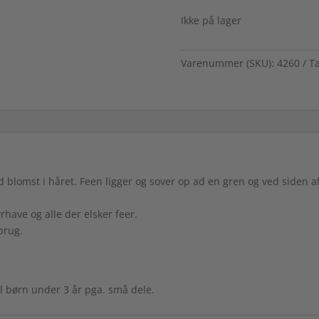
Ikke på lager
Varenummer (SKU):
4260
T
d blomst i håret. Feen ligger og sover op ad en gren og ved siden 
rhave og alle der elsker feer.
brug.
til børn under 3 år pga. små dele.