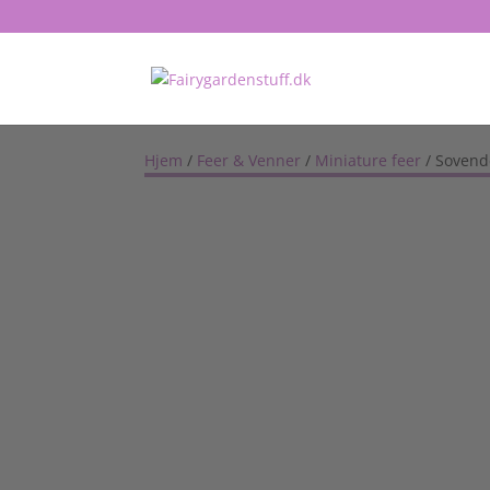
Hjem
/
Feer & Venner
/
Miniature feer
/ Sovend