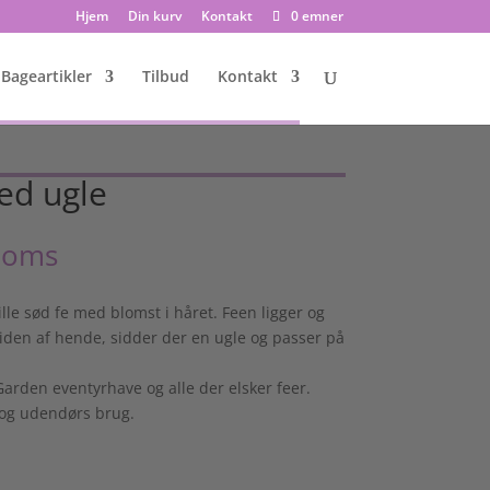
Hjem
Din kurv
Kontakt
0 emner
Bageartikler
Tilbud
Kontakt
ed ugle
moms
lle sød fe med blomst i håret. Feen ligger og
iden af hende, sidder der en ugle og passer på
 Garden eventyrhave og alle der elsker feer.
og udendørs brug.