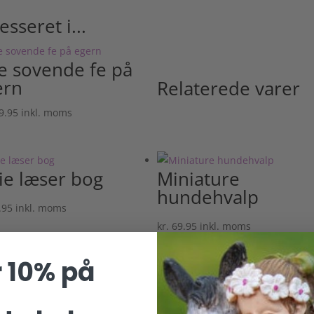
sseret i...
le sovende fe på
ern
Relaterede varer
9.95
inkl. moms
ie læser bog
Miniature
hundehvalp
.95
inkl. moms
kr.
69.95
inkl. moms
 10% på