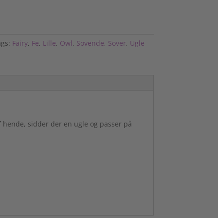
ags:
Fairy
,
Fe
,
Lille
,
Owl
,
Sovende
,
Sover
,
Ugle
af hende, sidder der en ugle og passer på