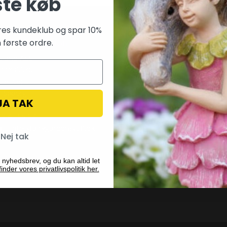
ste køb
res kundeklub og spar 10%
taktinformation
Betalingsmetoder
 første ordre.
pland ApS
 44835576
varsvej 9
0 Søborg
JA TAK
 28 40 59 53
il:
info@fairygardenstuff.dk
Nej tak
 nyhedsbrev, og du kan altid let
inder vores privatlivspolitik her.