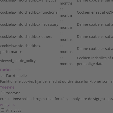
cookielawinfo-checkbox-analytics
Denne cookie er sat a
months
11
cookielawinfo-checkbox-functional
Cookien er sat af GDP
months
11
cookielawinfo-checkbox-necessary
Denne cookie er sat 
months
11
cookielawinfo-checkbox-others
Denne cookie er sat 
months
cookielawinfo-checkbox-
11
Denne cookie er sat 
performance
months
11
Cookien indstilles a
viewed_cookie_policy
months
personlige data.
Funktionelle
Funktionelle
Funktionelle cookies hjælper med at udføre visse funktioner som 
Ydeevne
Ydeevne
Præstationscookies bruges til at forstå og analysere de vigtigste
Analytics
Analytics