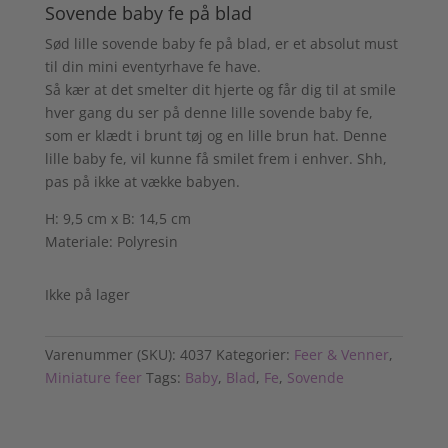
Sovende baby fe på blad
Sød lille sovende baby fe på blad, er et absolut must
til din mini eventyrhave fe have.
Så kær at det smelter dit hjerte og får dig til at smile
hver gang du ser på denne lille sovende baby fe,
som er klædt i brunt tøj og en lille brun hat. Denne
lille baby fe, vil kunne få smilet frem i enhver. Shh,
pas på ikke at vække babyen.
H: 9,5 cm x B: 14,5 cm
Materiale: Polyresin
Ikke på lager
Varenummer (SKU):
4037
Kategorier:
Feer & Venner
,
Miniature feer
Tags:
Baby
,
Blad
,
Fe
,
Sovende