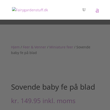
Hjem
/
Feer & Venner
/
Miniature feer
/ Sovende
baby fe på blad
Sovende baby fe på blad
kr.
149.95
inkl. moms