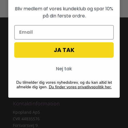
Bliv medlem af vores kundeklub og spar 10%
på din første ordre.
Praktisk info
Om os
JA TAK
Handelsbetingelser
Fragt & Levering
Returret
Nej tak
Reklamationsret
Du tilmelder dig vores nyhedsbrev, og du kan altid let
Persondatapolitik
afmelde dig igen.
Du finder vores privatlivspolitik her.
Kontaktinformation
Kpopland ApS
CVR 44835576
Forsvarsvej 9