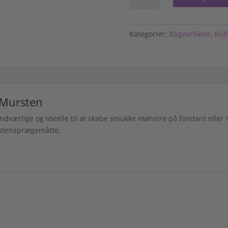
Græs
og
Mursten
Kategorier:
Bageartikler
,
Rul
antal
 Mursten
undværlige og ideelle til at skabe smukke mønstre på fondant eller
rstensprægemåtte.