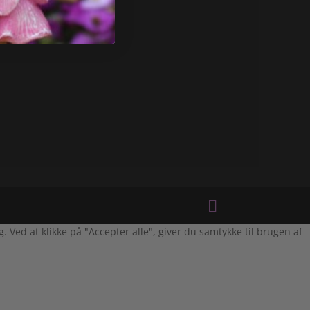
Ved at klikke på "Accepter alle", giver du samtykke til brugen af