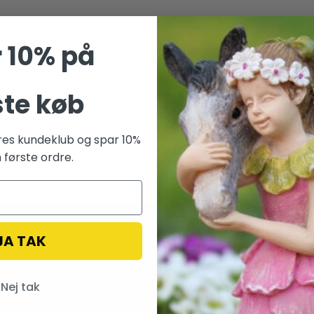
 10% på
ste køb
res kundeklub og spar 10%
 første ordre.
JA TAK
taktinformation
Betalingsmetoder
pland ApS
Nej tak
 44835576
varsvej 9