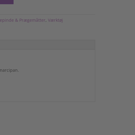
lepinde & Prægemåtter
,
Værktøj
 marcipan.