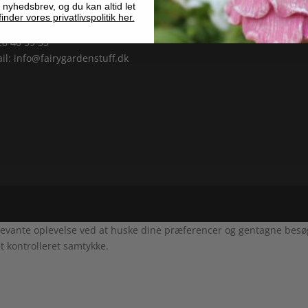
 nyhedsbrev, og du kan altid let
0 Søborg
inder vores privatlivspolitik her.
 28 40 59 53
il:
info@fairygardenstuff.dk
evante oplevelse ved at huske dine præferencer og gentagne besøg. 
t kontrolleret samtykke.