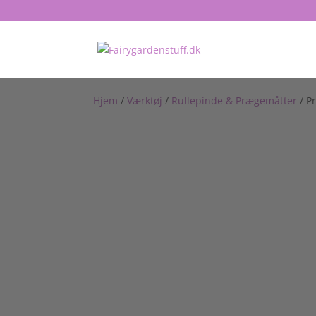
Hjem
/
Værktøj
/
Rullepinde & Prægemåtter
/ P