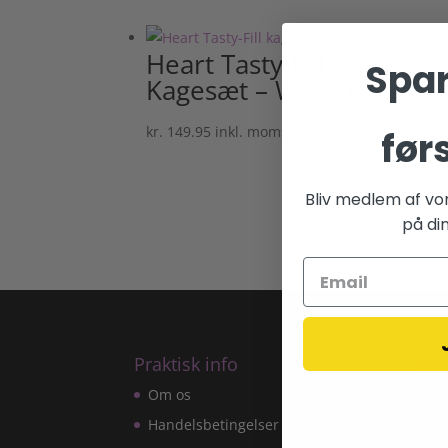
Heart Tasty-Fill
Spar
Kagesæt – Wilton
kr.
149.95
inkl. moms
før
Bliv medlem af vo
på din
Praktisk info
Kon
Om os
Kpo
CVR
Handelsbetingelser
Fors