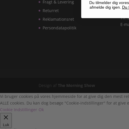
Fragt & Levering
Du tilmelder dig vores
286
afmelde dig igen.
Du f
Returret
Tlf:
Reklamationsret
E-ma
Persondatapolitik
Design af
The Morning Show
Vi bruger cookies på vores hjemmeside for at give dig den mest rel
ALLE cookies. Du kan dog besøge "Cookie-indstillinger" for at give e
Cookie Indstillinger
Ok
Luk