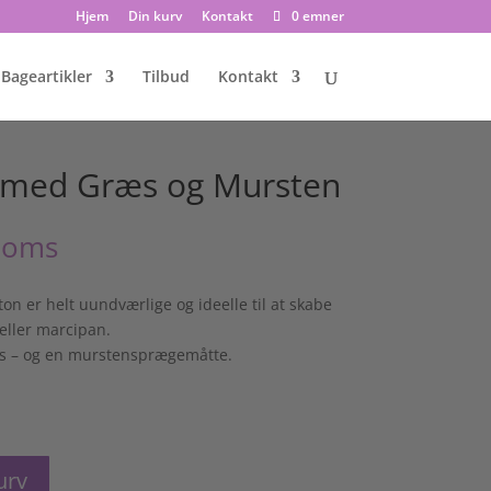
Hjem
Din kurv
Kontakt
0 emner
Bageartikler
Tilbud
Kontakt
 med Græs og Mursten
moms
on er helt uundværlige og ideelle til at skabe
ller marcipan.
æs – og en murstensprægemåtte.
kurv