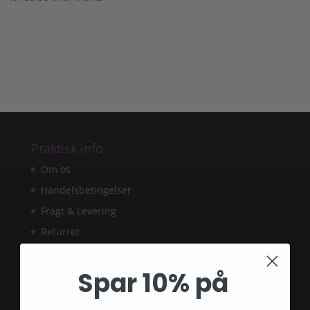
Praktisk info
Om os
Handelsbetingelser
Fragt & Levering
Returret
Reklamationsret
Spar 10% på
Persondatapolitik