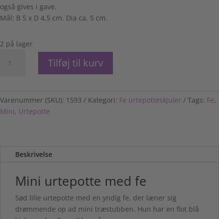
også gives i gave.
Mål: B 5 x D 4,5 cm. Dia ca. 5 cm.
2 på lager
Mini
Tilføj til kurv
urtepotte
med
fe
antal
Varenummer (SKU):
1593
Kategori:
Fe urtepotteskjuler
Tags:
Fe
,
Mini
,
Urtepotte
Beskrivelse
Mini urtepotte med fe
Sød lille urtepotte med en yndig fe, der læner sig
drømmende op ad mini træstubben. Hun har en flot blå