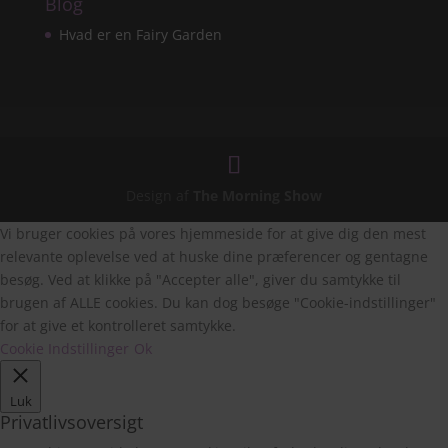
Blog
Hvad er en Fairy Garden
Design af
The Morning Show
Vi bruger cookies på vores hjemmeside for at give dig den mest
relevante oplevelse ved at huske dine præferencer og gentagne
besøg. Ved at klikke på "Accepter alle", giver du samtykke til
brugen af ALLE cookies. Du kan dog besøge "Cookie-indstillinger"
for at give et kontrolleret samtykke.
Cookie Indstillinger
Ok
Luk
Privatlivsoversigt