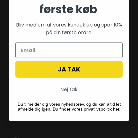
Kontaktinformation
første køb
Kpopland ApS
CVR 44835576
Bliv medlem af vores kundeklub og spar 10%
Forsvarsvej 9
på din første ordre.
2860 Søborg
Tlf: 28 40 59 53
E-mail:
info@fairygardenstuff.dk
JA TAK
Nej tak
Du tilmelder dig vores nyhedsbrev, og du kan altid let
afmelde dig igen.
Du finder vores privatlivspolitik her.
Betalingsmetoder