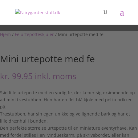
Hjem
/
Fe urtepotteskjuler
/ Mini urtepotte med fe
Mini urtepotte med fe
kr.
99.95
inkl. moms
Sød lille urtepotte med en yndig fe, der læner sig drømmende op
ad mini træstubben. Hun har en flot blå kjole med polka prikker
på.
Træstubben, har sin egen unikke og vellignende bark og har et
lille drænhul i bunden.
Den perfekte størrelse urtepotte til en miniature eventyrhave. Kan
med fordel stilles i en vindueskarm, på skrivebordet, eller kan