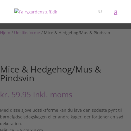
Hjem
/
Udstiksforme
/ Mice & Hedgehog/Mus & Pindsvin
Mice & Hedgehog/Mus &
Pindsvin
kr.
59.95
inkl. moms
Med disse sjove udstiksforme kan du lave den sødeste pynt til
børnefødselsdagskagen eller andre kager, der fortjener en sød
dekoration.
Mål: ca. 5,5 cm x 4 cm