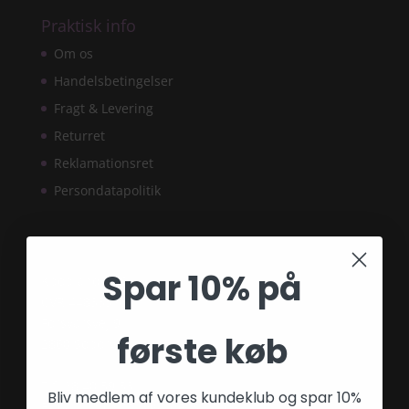
Praktisk info
Om os
Handelsbetingelser
Fragt & Levering
Returret
Reklamationsret
Persondatapolitik
Kontaktinformation
Spar 10% på
Kpopland ApS
CVR 44835576
Forsvarsvej 9
første køb
2860 Søborg
Tlf: 28 40 59 53
Bliv medlem af vores kundeklub og spar 10%
E-mail:
info@fairygardenstuff.dk