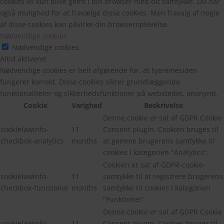
cookies vil kun blive gemt i din browser med dit samtykke. Du har
også mulighed for at fravælge disse cookies. Men fravalg af nogle
af disse cookies kan påvirke din browseroplevelse.
Nødvendige cookies
Nødvendige cookies
Altid aktiveret
Nødvendige cookies er helt afgørende for, at hjemmesiden
fungerer korrekt. Disse cookies sikrer grundlæggende
funktionaliteter og sikkerhedsfunktioner på webstedet, anonymt.
Cookie
Varighed
Beskrivelse
Denne cookie er sat af GDPR Cookie
cookielawinfo-
11
Consent plugin. Cookien bruges til
checkbox-analytics
months
at gemme brugerens samtykke til
cookies i kategorien "Analytics".
Cookien er sat af GDPR-cookie-
cookielawinfo-
11
samtykke til at registrere brugerens
checkbox-functional
months
samtykke til cookies i kategorien
"Funktionel".
Denne cookie er sat af GDPR Cookie
cookielawinfo-
11
Consent plugin. Cookies bruges til