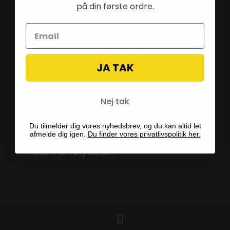
på din første ordre.
JA TAK
Betalingsmetoder
Nej tak
Du tilmelder dig vores nyhedsbrev, og du kan altid let
afmelde dig igen.
Du finder vores privatlivspolitik her.
Blog
Hvad er en Fairy Garden