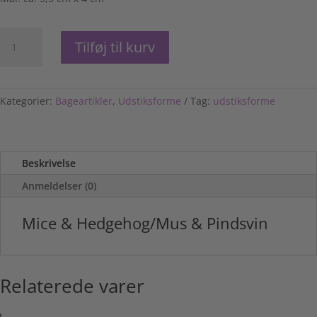
Mice
Tilføj til kurv
&
Hedgehog/Mus
&
Pindsvin
Kategorier:
Bageartikler
,
Udstiksforme
Tag:
udstiksforme
antal
Beskrivelse
Anmeldelser (0)
Mice & Hedgehog/Mus & Pindsvin
Relaterede varer