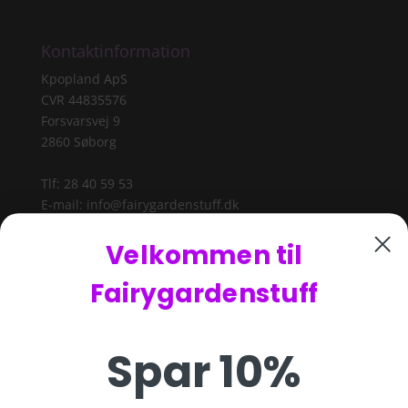
Kontaktinformation
Kpopland ApS
CVR 44835576
Forsvarsvej 9
2860 Søborg
Tlf: 28 40 59 53
E-mail:
info@fairygardenstuff.dk
Velkommen til
Fairygardenstuff
Spar 10%
Betalingsmetoder