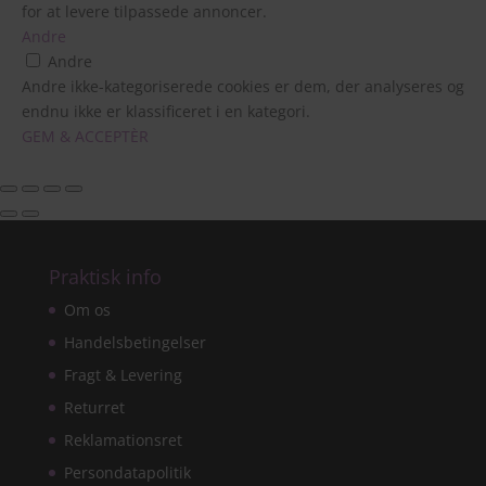
for at levere tilpassede annoncer.
Andre
Andre
Andre ikke-kategoriserede cookies er dem, der analyseres og
endnu ikke er klassificeret i en kategori.
GEM & ACCEPTÈR
Praktisk info
Om os
Handelsbetingelser
Fragt & Levering
Returret
Reklamationsret
Persondatapolitik