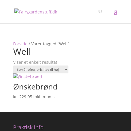
Forside
/ Varer tagged “Well”
Well
Viser et enkelt resultat
Ønskebrønd
kr.
229.95
inkl. moms
Praktisk info