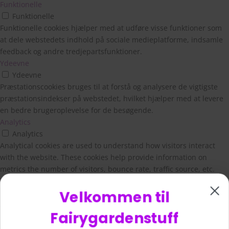
Funktionelle
Funktionelle
Funktionelle cookies hjælper med at udføre visse funktioner som
at dele webstedets indhold på sociale medieplatforme, indsamle
feedback og andre tredjepartsfunktioner.
Ydeevne
Ydeevne
Præstationscookies bruges til at forstå og analysere de vigtigste
præstationsindekser på webstedet, hvilket hjælper med at levere
en bedre brugeroplevelse for de besøgende.
Velkommen til
Analytics
Analytics
Fairygardenstuff
Analytical cookies are used to understand how visitors interact
with the website. These cookies help provide information on
metrics the number of visitors, bounce rate, traffic source, etc.
Spar 10%
Reklame
Reklame
Annoncecookies bruges til at give besøgende relevante annoncer
På din første ordre
og marketingkampagner. Disse cookies sporer besøgende på
tværs af websteder og indsamler oplysninger for at levere