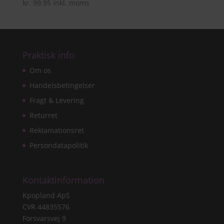
kr.
99.95
inkl. moms
Praktisk info
Om os
Handelsbetingelser
Fragt & Levering
Returret
Reklamationsret
Persondatapolitik
Kontaktinformation
Kpopland ApS
CVR 44835576
Forsvarsvej 9