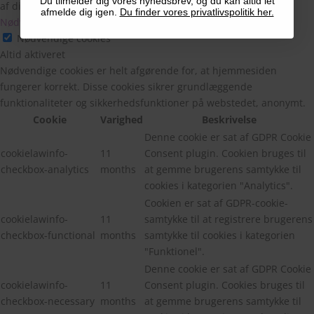
Du tilmelder dig vores nyhedsbrev, og du kan altid let
af disse cookies kan påvirke din browseroplevelse.
afmelde dig igen.
Du finder vores privatlivspolitik her.
Nødvendige cookies
Nødvendige cookies
Altid aktiveret
Nødvendige cookies er helt afgørende for, at hjemmesiden
fungerer korrekt. Disse cookies sikrer grundlæggende
funktionaliteter og sikkerhedsfunktioner på webstedet, anonymt.
Cookie
Varighed
Beskrivelse
Denne cookie er sat af GDPR Cookie
cookielawinfo-
11
Consent plugin. Cookien bruges til
checkbox-analytics
months
at gemme brugerens samtykke til
cookies i kategorien "Analytics".
Cookien er sat af GDPR-cookie-
cookielawinfo-
11
samtykke til at registrere brugerens
checkbox-functional
months
samtykke til cookies i kategorien
"Funktionel".
Denne cookie er sat af GDPR Cookie
cookielawinfo-
11
Consent plugin. Cookies bruges til
checkbox-necessary
months
at gemme brugerens samtykke til