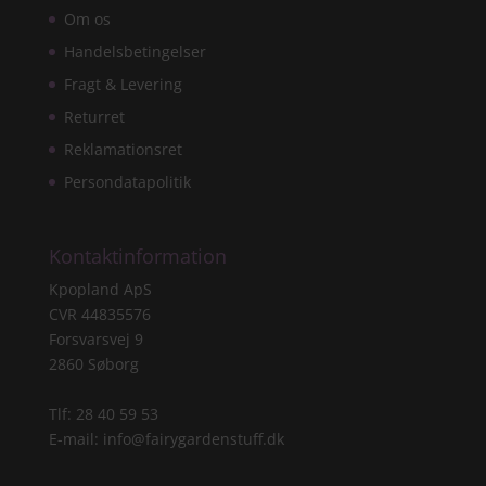
Om os
Handelsbetingelser
Fragt & Levering
Returret
Reklamationsret
Persondatapolitik
Kontaktinformation
Kpopland ApS
CVR 44835576
Forsvarsvej 9
2860 Søborg
Tlf: 28 40 59 53
E-mail:
info@fairygardenstuff.dk