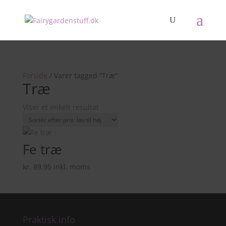
Forside
/ Varer tagged “Træ”
Træ
Viser et enkelt resultat
Fe træ
kr.
89.95
inkl. moms
Praktisk info