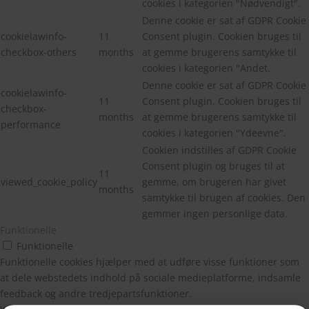
cookies i kategorien "Nødvendigt".
Denne cookie er sat af GDPR Cookie
cookielawinfo-
11
Consent plugin. Cookien bruges til
checkbox-others
months
at gemme brugerens samtykke til
cookies i kategorien "Andet.
Denne cookie er sat af GDPR Cookie
cookielawinfo-
11
Consent plugin. Cookien bruges til
checkbox-
months
at gemme brugerens samtykke til
performance
cookies i kategorien "Ydeevne".
Cookien indstilles af GDPR Cookie
Consent plugin og bruges til at
11
viewed_cookie_policy
gemme, om brugeren har givet
months
samtykke til brugen af cookies. Den
gemmer ingen personlige data.
Funktionelle
Funktionelle
Funktionelle cookies hjælper med at udføre visse funktioner som
at dele webstedets indhold på sociale medieplatforme, indsamle
feedback og andre tredjepartsfunktioner.