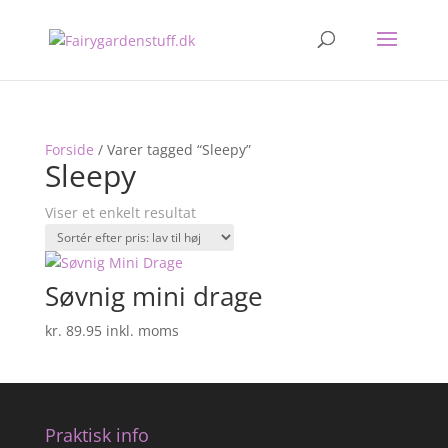
Forside
/ Varer tagged “Sleepy”
Sleepy
Viser et enkelt resultat
Søvnig mini drage
kr.
89.95
inkl. moms
Praktisk info