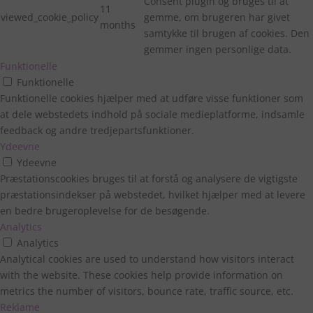
Consent plugin og bruges til at
11
viewed_cookie_policy
gemme, om brugeren har givet
months
samtykke til brugen af cookies. Den
gemmer ingen personlige data.
Funktionelle
Funktionelle
Funktionelle cookies hjælper med at udføre visse funktioner som
at dele webstedets indhold på sociale medieplatforme, indsamle
feedback og andre tredjepartsfunktioner.
Ydeevne
Ydeevne
Præstationscookies bruges til at forstå og analysere de vigtigste
præstationsindekser på webstedet, hvilket hjælper med at levere
en bedre brugeroplevelse for de besøgende.
Analytics
Analytics
Velkommen til
Analytical cookies are used to understand how visitors interact
with the website. These cookies help provide information on
Fairygardenstuff
metrics the number of visitors, bounce rate, traffic source, etc.
Reklame