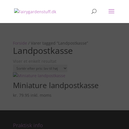
Forside
/ Varer tagged “Landpostkasse”
Landpostkasse
Viser et enkelt resultat
Miniature landpostkasse
kr.
79.95
inkl. moms
Praktisk info