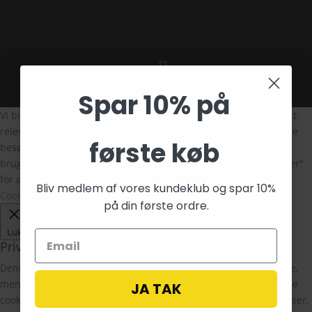
Design af
The Morning Show
Spar 10% på
Vi bruger cookies på vores hjemmeside for at give dig den mest
relevante oplevelse ved at huske dine præferencer og gentagne
første køb
besøg. Ved at klikke på "Accepter alle", giver du samtykke til
brugen af ALLE cookies. Du kan dog besøge "Cookie-indstillinger"
for at give et kontrolleret samtykke.
Bliv medlem af vores kundeklub og spar 10%
Cookie Indstillinger
Ok
på din første ordre.
Luk
Privatlivsoversigt
Denne hjemmeside bruger cookies til at forbedre din oplevelse,
mens du navigerer gennem hjemmesiden. Ud af disse bliver de
JA TAK
cookies, der er kategoriseret som nødvendige, gemt i din browser,