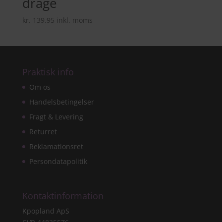
drage
kr.
139.95
inkl. moms
Praktisk info
Om os
Handelsbetingelser
Fragt & Levering
Returret
Reklamationsret
Persondatapolitik
Kontaktinformation
Kpopland ApS