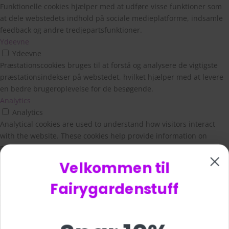
Funktionelle cookies hjælper med at udføre visse funktioner som
at dele webstedets indhold på sociale medieplatforme, indsamle
feedback og andre tredjepartsfunktioner.
Ydeevne
Ydeevne
Præstationscookies bruges til at forstå og analysere de vigtigste
Velkommen til
præstationsindekser på webstedet, hvilket hjælper med at levere
en bedre brugeroplevelse for de besøgende.
Fairygardenstuff
Analytics
Analytics
Analytical cookies are used to understand how visitors interact
Spar 10%
with the website. These cookies help provide information on
metrics the number of visitors, bounce rate, traffic source, etc.
Reklame
Reklame
På din første ordre
Annoncecookies bruges til at give besøgende relevante annoncer
og marketingkampagner. Disse cookies sporer besøgende på
tværs af websteder og indsamler oplysninger for at levere
tilpassede annoncer.