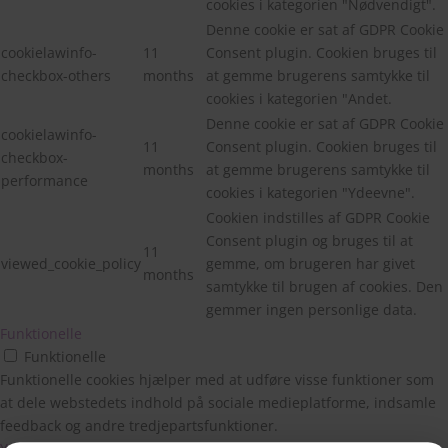
cookies i kategorien "Nødvendigt".
Denne cookie er sat af GDPR Cookie
cookielawinfo-
11
Consent plugin. Cookien bruges til
checkbox-others
months
at gemme brugerens samtykke til
cookies i kategorien "Andet.
Denne cookie er sat af GDPR Cookie
cookielawinfo-
11
Consent plugin. Cookien bruges til
checkbox-
months
at gemme brugerens samtykke til
performance
cookies i kategorien "Ydeevne".
Cookien indstilles af GDPR Cookie
Consent plugin og bruges til at
11
viewed_cookie_policy
gemme, om brugeren har givet
months
samtykke til brugen af cookies. Den
gemmer ingen personlige data.
Funktionelle
Funktionelle
Funktionelle cookies hjælper med at udføre visse funktioner som
at dele webstedets indhold på sociale medieplatforme, indsamle
feedback og andre tredjepartsfunktioner.