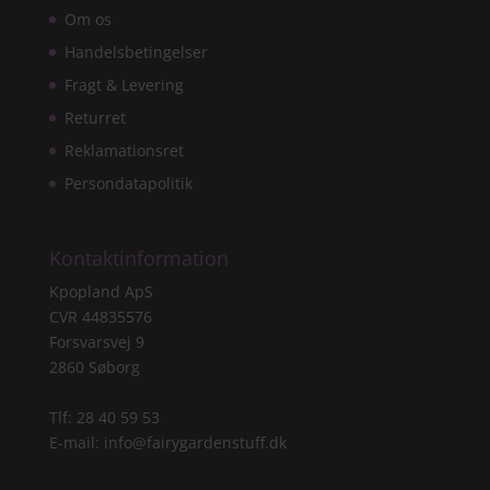
Om os
Handelsbetingelser
Fragt & Levering
Returret
Reklamationsret
Persondatapolitik
Kontaktinformation
Kpopland ApS
CVR 44835576
Forsvarsvej 9
2860 Søborg
Tlf: 28 40 59 53
E-mail:
info@fairygardenstuff.dk