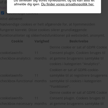
Du tilmelder dig vores nyhedsbrev, og du kan altid let
af disse cookies kan påvirke din browseroplevelse.
afmelde dig igen.
Du finder vores privatlivspolitik her.
Nødvendige cookies
Nødvendige cookies
Altid aktiveret
Nødvendige cookies er helt afgørende for, at hjemmesiden
fungerer korrekt. Disse cookies sikrer grundlæggende
funktionaliteter og sikkerhedsfunktioner på webstedet, anonymt.
Cookie
Varighed
Beskrivelse
Denne cookie er sat af GDPR Cookie
cookielawinfo-
11
Consent plugin. Cookien bruges til
checkbox-analytics
months
at gemme brugerens samtykke til
cookies i kategorien "Analytics".
Cookien er sat af GDPR-cookie-
cookielawinfo-
11
samtykke til at registrere brugerens
checkbox-functional
months
samtykke til cookies i kategorien
"Funktionel".
Denne cookie er sat af GDPR Cookie
cookielawinfo-
11
Consent plugin. Cookies bruges til
checkbox-necessary
months
at gemme brugerens samtykke til