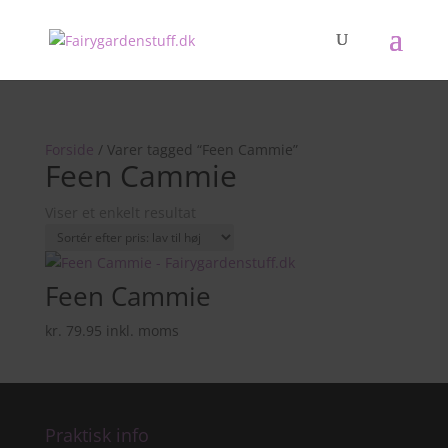
Forside
/ Varer tagged “Feen Cammie”
Feen Cammie
Viser et enkelt resultat
Feen Cammie
kr.
79.95
inkl. moms
Praktisk info