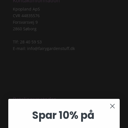
Kontaktinformation
Kpopland ApS
CVR 44835576
Forsvarsvej 9
2860 Søborg
Tlf: 28 40 59 53
E-mail:
info@fairygardenstuff.dk
Betalingsmetoder
Spar 10% på
Blog