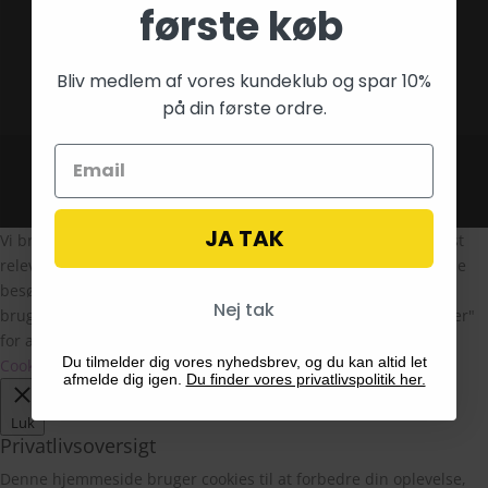
første køb
Hvad er en Fairy Garden
Bliv medlem af vores kundeklub og spar 10%
på din første ordre.
Design af
The Morning Show
JA TAK
Vi bruger cookies på vores hjemmeside for at give dig den mest
relevante oplevelse ved at huske dine præferencer og gentagne
besøg. Ved at klikke på "Accepter alle", giver du samtykke til
Nej tak
brugen af ALLE cookies. Du kan dog besøge "Cookie-indstillinger"
for at give et kontrolleret samtykke.
Du tilmelder dig vores nyhedsbrev, og du kan altid let
Cookie Indstillinger
Ok
afmelde dig igen.
Du finder vores privatlivspolitik her.
Luk
Privatlivsoversigt
Denne hjemmeside bruger cookies til at forbedre din oplevelse,