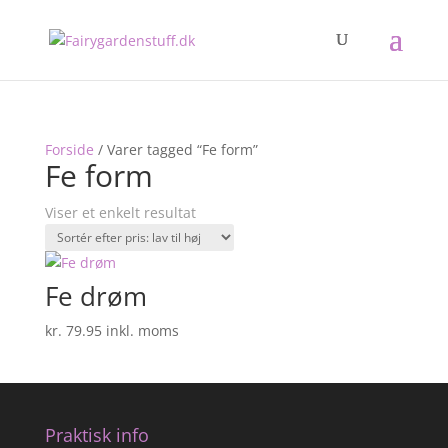
Forside
/ Varer tagged “Fe form”
Fe form
Viser et enkelt resultat
Fe drøm
kr.
79.95
inkl. moms
Praktisk info