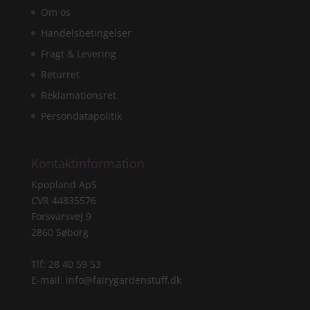
Om os
Handelsbetingelser
Fragt & Levering
Returret
Reklamationsret
Persondatapolitik
Kontaktinformation
Kpopland ApS
CVR 44835576
Forsvarsvej 9
2860 Søborg
Tlf: 28 40 59 53
E-mail:
info@fairygardenstuff.dk