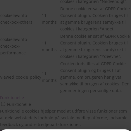
cookies i kategorien "Nødvendigt".
Denne cookie er sat af GDPR Cookie
cookielawinfo-
11
Consent plugin. Cookien bruges til
checkbox-others
months
at gemme brugerens samtykke til
cookies i kategorien "Andet.
Denne cookie er sat af GDPR Cookie
cookielawinfo-
11
Consent plugin. Cookien bruges til
checkbox-
months
at gemme brugerens samtykke til
performance
cookies i kategorien "Ydeevne".
Cookien indstilles af GDPR Cookie
Consent plugin og bruges til at
11
viewed_cookie_policy
gemme, om brugeren har givet
months
samtykke til brugen af cookies. Den
gemmer ingen personlige data.
Funktionelle
Funktionelle
Funktionelle cookies hjælper med at udføre visse funktioner som
at dele webstedets indhold på sociale medieplatforme, indsamle
feedback og andre tredjepartsfunktioner.