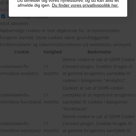
Du tilmelder dig vores nyhedsbrev, og du kan altid let
af disse cookies kan påvirke din browseroplevelse.
afmelde dig igen.
Du finder vores privatlivspolitik her.
Nødvendige cookies
Nødvendige cookies
Altid aktiveret
Nødvendige cookies er helt afgørende for, at hjemmesiden
fungerer korrekt. Disse cookies sikrer grundlæggende
funktionaliteter og sikkerhedsfunktioner på webstedet, anonymt.
Cookie
Varighed
Beskrivelse
Denne cookie er sat af GDPR Cookie
cookielawinfo-
11
Consent plugin. Cookien bruges til
checkbox-analytics
months
at gemme brugerens samtykke til
cookies i kategorien "Analytics".
Cookien er sat af GDPR-cookie-
cookielawinfo-
11
samtykke til at registrere brugerens
checkbox-functional
months
samtykke til cookies i kategorien
"Funktionel".
Denne cookie er sat af GDPR Cookie
cookielawinfo-
11
Consent plugin. Cookies bruges til
checkbox-necessary
months
at gemme brugerens samtykke til