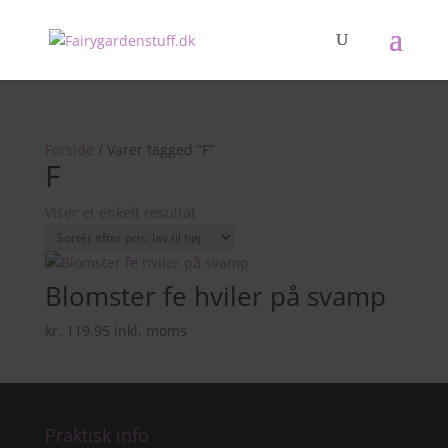
Forside
/ Varer tagged “F”
F
Viser et enkelt resultat
Blomster fe hviler på svamp
kr.
119.95
inkl. moms
Praktisk info