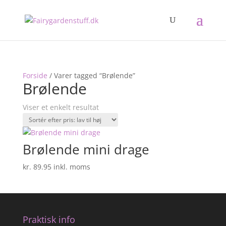
Forside
/ Varer tagged “Brølende”
Brølende
Viser et enkelt resultat
Brølende mini drage
kr.
89.95
inkl. moms
Praktisk info