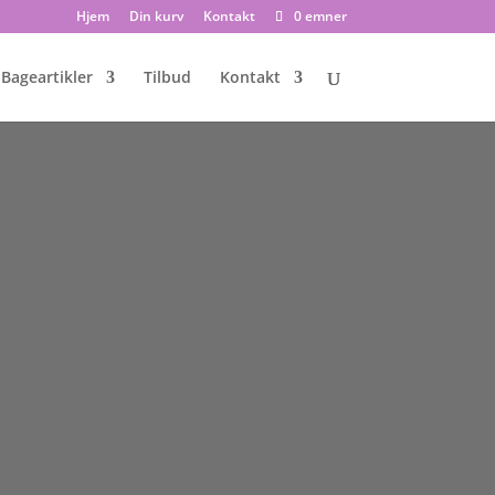
Hjem
Din kurv
Kontakt
0 emner
Bageartikler
Tilbud
Kontakt