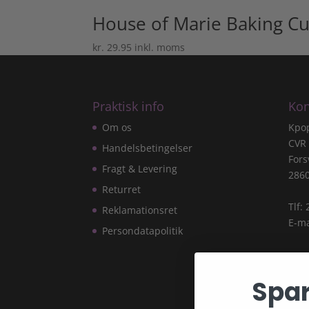
House of Marie Baking C
kr.
29.95
inkl. moms
Praktisk info
Kon
Om os
Kpo
CVR
Handelsbetingelser
Fors
Fragt & Levering
286
Returret
Tlf:
Reklamationsret
E-ma
Persondatapolitik
Spar