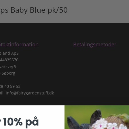
ups Baby Blue pk/50
taktinformation
Betalingsmetoder
pland ApS
 44835576
varsvej 9
0 Søborg
 28 40 59 53
il:
info@fairygardenstuff.dk
 10% på