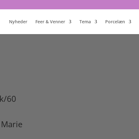
Nyheder
Feer & Venner
Tema
Porcelæn
pk/60
 Marie