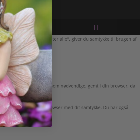
Ved at klikke på "Accepter alle", giver du samtykke til brugen af
es, der er kategoriseret som nødvendige, gemt i din browser, da
l kun blive gemt i din browser med dit samtykke. Du har også