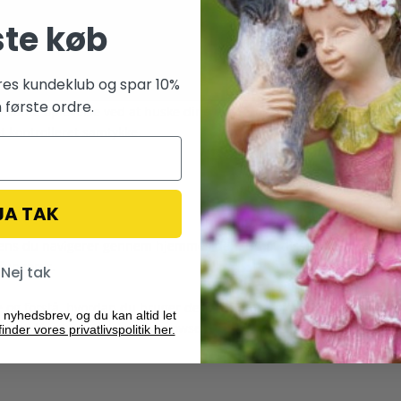
ste køb
res kundeklub og spar 10%
 første ordre.
evante oplevelse ved at huske dine præferencer og gentagne besøg. 
t kontrolleret samtykke.
JA TAK
ens du navigerer gennem hjemmesiden. Ud af disse bliver de cooki
fungerer.
Nej tak
e og forstå, hvordan du bruger denne hjemmeside. Disse cookies vi
 nyhedsbrev, og du kan altid let
sse cookies kan påvirke din browseroplevelse.
inder vores privatlivspolitik her.