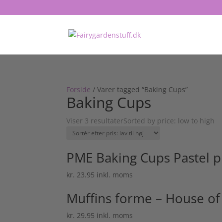
Forside
/ Varer tagged “Baking Cups”
Baking Cups
Viser 3 resultater
Sorted by price: low to high
PME Baking Cups Pastel 
kr.
23.95
inkl. moms
Muffins forme – House of
kr.
29.95
inkl. moms