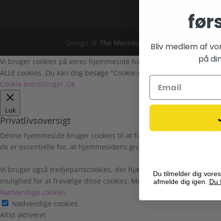
før
Design af
The Morning Show
Bliv medlem af vo
på din
Vi bruger cookies på vores hjemmeside for at give dig den mest rel
ALLE cookies. Du kan dog besøge "Cookie-indstillinger" for at give e
Cookie Indstillinger
Ok
Luk
Privatlivsoversigt
Denne hjemmeside bruger cookies til at forbedre din oplevelse, m
de er essentielle for, at hjemmesidens grundlæggende funktioner 
Vi bruger også tredjepartscookies, der hjælper os med at analyser
Du tilmelder dig vores
mulighed for at fravælge disse cookies. Men fravalg af nogle af di
afmelde dig igen.
Du f
Nødvendige cookies
Nødvendige cookies
Altid aktiveret