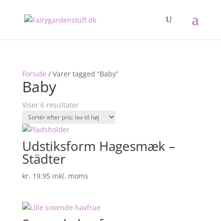
Forside
/ Varer tagged “Baby”
Baby
Sorted
Viser 6 resultater
by
price:
low
Udstiksform Hagesmæk –
to
Städter
high
kr.
19.95
inkl. moms