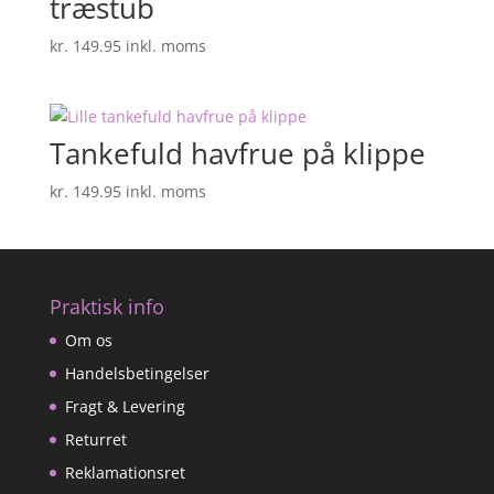
træstub
kr.
149.95
inkl. moms
Tankefuld havfrue på klippe
kr.
149.95
inkl. moms
Praktisk info
Om os
Handelsbetingelser
Fragt & Levering
Returret
Reklamationsret