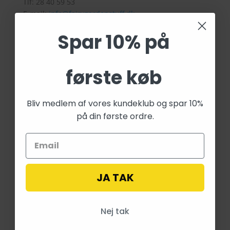
Tlf: 28 40 59 53
E-mail:
info@fairygardenstuff.dk
Spar 10% på
første køb
Betalingsmetoder
Bliv medlem af vores kundeklub og spar 10%
på din første ordre.
JA TAK
Nej tak
Blog