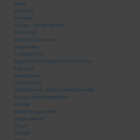
Påske
Valentine
Porcelæn
Tassen – Humør service
Trolls Krus
Santoro Gorjuss Krus
Bageartikler
3 D Bageforme
Bageforme til Babyshower/Barnedåb
Kagepynt
Sprøjeposer
Udstiksforme
Udstiksforme – Babyshower/Barnedåb
Rullepinde & Prægemåtter
Værktøj
Modelleringsværktøj
Øvrigt værktøj
Tilbud
Kontakt