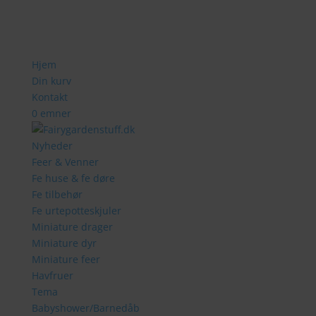
Hjem
Din kurv
Kontakt
0 emner
Nyheder
Feer & Venner
Fe huse & fe døre
Fe tilbehør
Fe urtepotteskjuler
Miniature drager
Miniature dyr
Miniature feer
Havfruer
Tema
Babyshower/Barnedåb