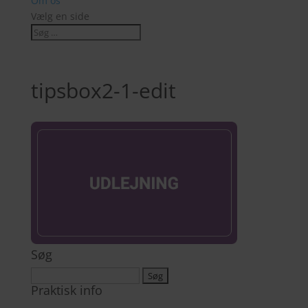
Om os
Vælg en side
tipsbox2-1-edit
Søg
Søg
Praktisk info
efter: