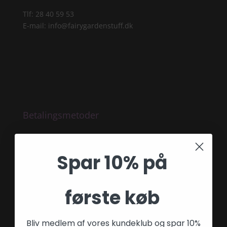
Tlf: 28 40 59 53
E-mail:
info@fairygardenstuff.dk
Betalingsmetoder
Spar 10% på
Blog
Hvad er en Fairy Garden
første køb
Bliv medlem af vores kundeklub og spar 10%