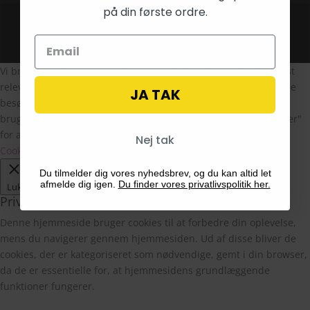
på din første ordre.
Design af
The Morning Show
Vi bruger cookies på vores hjemmeside for at give dig den mest
relevante oplevelse ved at huske dine præferencer og gentagne
JA TAK
besøg. Ved at klikke på "Accepter alle", giver du samtykke til
brugen af ALLE cookies. Du kan dog besøge "Cookie-indstillinger"
for at give et kontrolleret samtykke.
Nej tak
Cookie Indstillinger
Ok
Du tilmelder dig vores nyhedsbrev, og du kan altid let
afmelde dig igen.
Du finder vores privatlivspolitik her.
Luk
Privatlivsoversigt
Denne hjemmeside bruger cookies til at forbedre din oplevelse,
mens du navigerer gennem hjemmesiden. Ud af disse bliver de
cookies, der er kategoriseret som nødvendige, gemt i din browser,
da de er essentielle for, at hjemmesidens grundlæggende
funktioner fungerer.