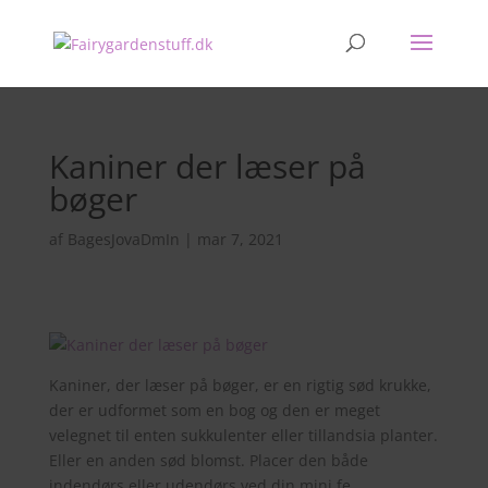
Kaniner der læser på
bøger
af
BagesJovaDmIn
|
mar 7, 2021
Kaniner, der læser på bøger, er en rigtig sød krukke,
der er udformet som en bog og den er meget
velegnet til enten sukkulenter eller tillandsia planter.
Eller en anden sød blomst. Placer den både
indendørs eller udendørs ved din mini fe