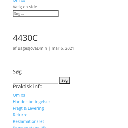
Om os
Vælg en side
4430C
af
BagesJovaDmIn
|
mar 6, 2021
Søg
Søg
Praktisk info
efter:
Om os
Handelsbetingelser
Fragt & Levering
Returret
Reklamationsret
Persondatapolitik