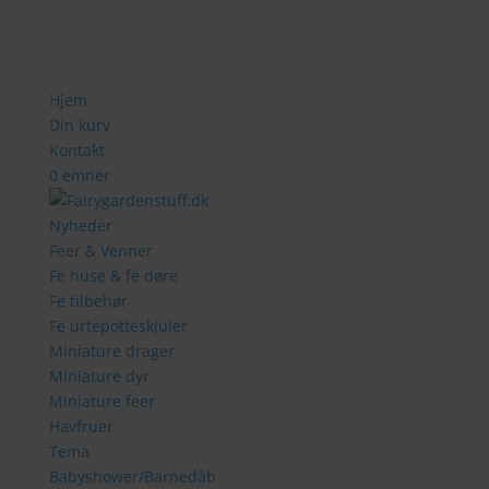
Hjem
Din kurv
Kontakt
0 emner
Nyheder
Feer & Venner
Fe huse & fe døre
Fe tilbehør
Fe urtepotteskjuler
Miniature drager
Miniature dyr
Miniature feer
Havfruer
Tema
Babyshower/Barnedåb