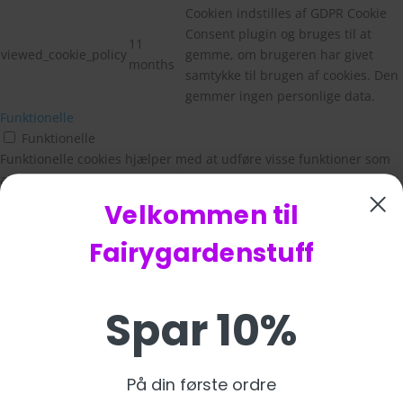
Cookien indstilles af GDPR Cookie
Consent plugin og bruges til at
11
viewed_cookie_policy
gemme, om brugeren har givet
months
samtykke til brugen af cookies. Den
gemmer ingen personlige data.
Funktionelle
Funktionelle
Funktionelle cookies hjælper med at udføre visse funktioner som
at dele webstedets indhold på sociale medieplatforme, indsamle
feedback og andre tredjepartsfunktioner.
Velkommen til
Ydeevne
Ydeevne
Fairygardenstuff
Præstationscookies bruges til at forstå og analysere de vigtigste
præstationsindekser på webstedet, hvilket hjælper med at levere
en bedre brugeroplevelse for de besøgende.
Spar 10%
Analytics
Analytics
Analytical cookies are used to understand how visitors interact
På din første ordre
with the website. These cookies help provide information on