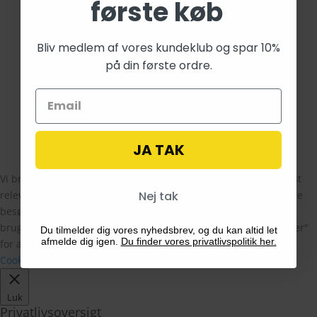
første køb
Bliv medlem af vores kundeklub og spar 10%
på din første ordre.
Betalingsmetoder
Blog
Hvad er en Fairy Garden
Facebook
JA TAK
Design af
The Morning Show
Vi bruger cookies på vores hjemmeside for at give dig den mest
Nej tak
relevante oplevelse ved at huske dine præferencer og gentagne
besøg. Ved at klikke på "Accepter alle", giver du samtykke til
brugen af ALLE cookies. Du kan dog besøge "Cookie-indstillinger"
Du tilmelder dig vores nyhedsbrev, og du kan altid let
afmelde dig igen.
Du finder vores privatlivspolitik her.
for at give et kontrolleret samtykke.
Cookie Indstillinger
Ok
Luk
Privatlivsoversigt