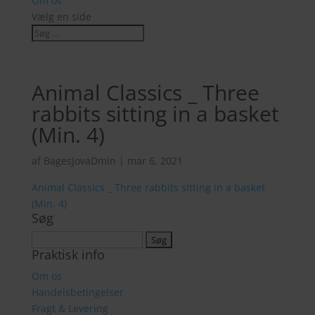
Om os
Vælg en side
Animal Classics _ Three
rabbits sitting in a basket
(Min. 4)
af
BagesJovaDmIn
|
mar 6, 2021
Animal Classics _ Three rabbits sitting in a basket
(Min. 4)
Søg
Søg
Praktisk info
efter:
Om os
Handelsbetingelser
Fragt & Levering