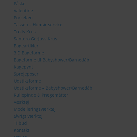
Påske
Valentine
Porcelæn
Tassen – Humør service
Trolls Krus
Santoro Gorjuss Krus
Bageartikler
3 D Bageforme
Bageforme til Babyshower/Barnedåb
Kagepynt
Sprøjeposer
Udstiksforme
Udstiksforme – Babyshower/Barnedåb
Rullepinde & Prægemåtter
Værktøj
Modelleringsværktøj
Øvrigt værktøj
Tilbud
Kontakt