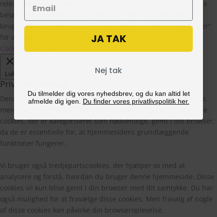
relevante oplevelse ved at huske dine præferencer og gentagne
besøg. Ved at klikke på "Accepter alle", giver du samtykke til
brugen af ALLE cookies. Du kan dog besøge "Cookie-indstillinger"
JA TAK
for at give et kontrolleret samtykke.
Cookie Indstillinger
Ok
Nej tak
Luk
Privatlivsoversigt
Du tilmelder dig vores nyhedsbrev, og du kan altid let
Denne hjemmeside bruger cookies til at forbedre din oplevelse,
afmelde dig igen.
Du finder vores privatlivspolitik her.
mens du navigerer gennem hjemmesiden. Ud af disse bliver de
cookies, der er kategoriseret som nødvendige, gemt i din browser,
da de er essentielle for, at hjemmesidens grundlæggende
funktioner fungerer.
Vi bruger også tredjepartscookies, der hjælper os med at
analysere og forstå, hvordan du bruger denne hjemmeside. Disse
cookies vil kun blive gemt i din browser med dit samtykke. Du har
også mulighed for at fravælge disse cookies. Men fravalg af nogle
af disse cookies kan påvirke din browseroplevelse.