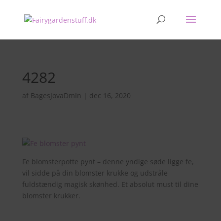
4282
af
BagesJovaDmIn
|
dec 16, 2020
Fe blomsterpotte pynt – denne yndige søde ligge fe,
vil sidde på din blomster krukke og udstråle
fuldstændig magisk skønhed. Et absolut must til dine
blomster krukker.